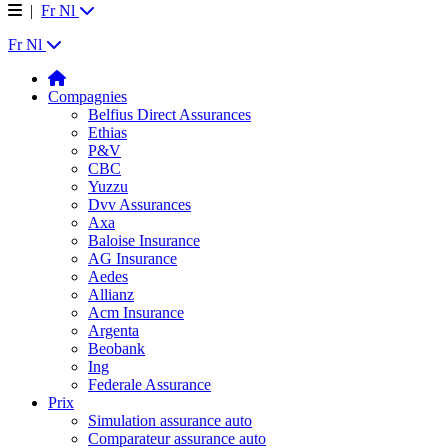
|
Fr
Nl
Fr
Nl
Compagnies
Belfius Direct Assurances
Ethias
P&V
CBC
Yuzzu
Dvv Assurances
Axa
Baloise Insurance
AG Insurance
Aedes
Allianz
Acm Insurance
Argenta
Beobank
Ing
Federale Assurance
Prix
Simulation assurance auto
Comparateur assurance auto