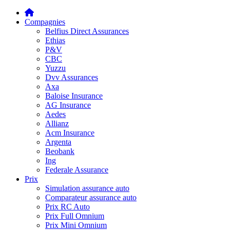
Compagnies
Belfius Direct Assurances
Ethias
P&V
CBC
Yuzzu
Dvv Assurances
Axa
Baloise Insurance
AG Insurance
Aedes
Allianz
Acm Insurance
Argenta
Beobank
Ing
Federale Assurance
Prix
Simulation assurance auto
Comparateur assurance auto
Prix RC Auto
Prix Full Omnium
Prix Mini Omnium