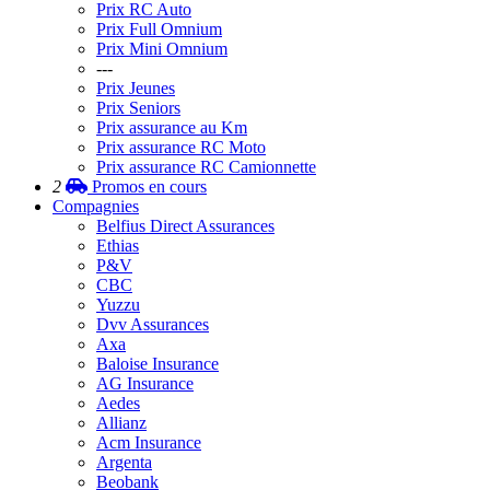
Prix RC Auto
Prix Full Omnium
Prix Mini Omnium
---
Prix Jeunes
Prix Seniors
Prix assurance au Km
Prix assurance RC Moto
Prix assurance RC Camionnette
2
Promos
en cours
Compagnies
Belfius Direct Assurances
Ethias
P&V
CBC
Yuzzu
Dvv Assurances
Axa
Baloise Insurance
AG Insurance
Aedes
Allianz
Acm Insurance
Argenta
Beobank