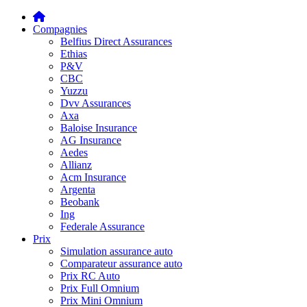
Compagnies
Belfius Direct Assurances
Ethias
P&V
CBC
Yuzzu
Dvv Assurances
Axa
Baloise Insurance
AG Insurance
Aedes
Allianz
Acm Insurance
Argenta
Beobank
Ing
Federale Assurance
Prix
Simulation assurance auto
Comparateur assurance auto
Prix RC Auto
Prix Full Omnium
Prix Mini Omnium