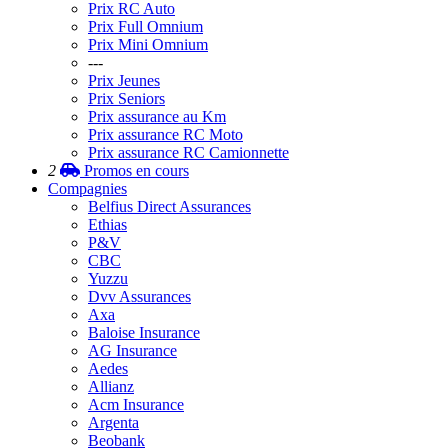
Prix RC Auto
Prix Full Omnium
Prix Mini Omnium
---
Prix Jeunes
Prix Seniors
Prix assurance au Km
Prix assurance RC Moto
Prix assurance RC Camionnette
2
Promos
en cours
Compagnies
Belfius Direct Assurances
Ethias
P&V
CBC
Yuzzu
Dvv Assurances
Axa
Baloise Insurance
AG Insurance
Aedes
Allianz
Acm Insurance
Argenta
Beobank