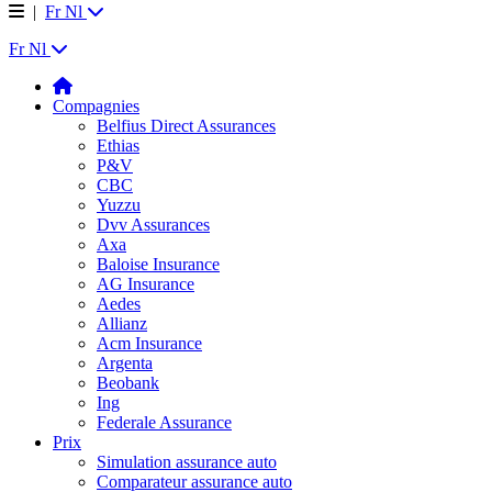
|
Fr
Nl
Fr
Nl
Compagnies
Belfius Direct Assurances
Ethias
P&V
CBC
Yuzzu
Dvv Assurances
Axa
Baloise Insurance
AG Insurance
Aedes
Allianz
Acm Insurance
Argenta
Beobank
Ing
Federale Assurance
Prix
Simulation assurance auto
Comparateur assurance auto