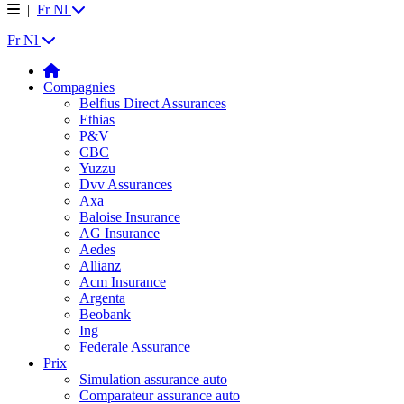
|
Fr
Nl
Fr
Nl
Compagnies
Belfius Direct Assurances
Ethias
P&V
CBC
Yuzzu
Dvv Assurances
Axa
Baloise Insurance
AG Insurance
Aedes
Allianz
Acm Insurance
Argenta
Beobank
Ing
Federale Assurance
Prix
Simulation assurance auto
Comparateur assurance auto