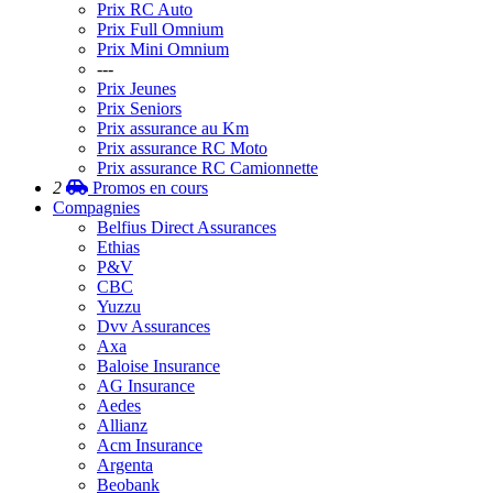
Prix RC Auto
Prix Full Omnium
Prix Mini Omnium
---
Prix Jeunes
Prix Seniors
Prix assurance au Km
Prix assurance RC Moto
Prix assurance RC Camionnette
2
Promos
en cours
Compagnies
Belfius Direct Assurances
Ethias
P&V
CBC
Yuzzu
Dvv Assurances
Axa
Baloise Insurance
AG Insurance
Aedes
Allianz
Acm Insurance
Argenta
Beobank