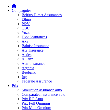
Compagnies
Belfius Direct Assurances
Ethias
P&V
CBC
Yuzzu
Dvv Assurances
Axa
Baloise Insurance
AG Insurance
Aedes
Allianz
Acm Insurance
Argenta
Beobank
Ing
Federale Assurance
Prix
Simulation assurance auto
Comparateur assurance auto
Prix RC Auto
Prix Full Omnium
Prix Mini Omnium