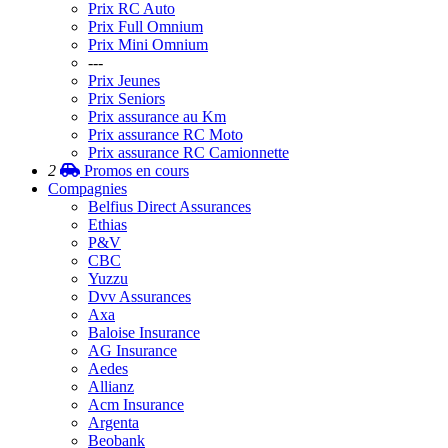
Prix RC Auto
Prix Full Omnium
Prix Mini Omnium
---
Prix Jeunes
Prix Seniors
Prix assurance au Km
Prix assurance RC Moto
Prix assurance RC Camionnette
2
Promos
en cours
Compagnies
Belfius Direct Assurances
Ethias
P&V
CBC
Yuzzu
Dvv Assurances
Axa
Baloise Insurance
AG Insurance
Aedes
Allianz
Acm Insurance
Argenta
Beobank