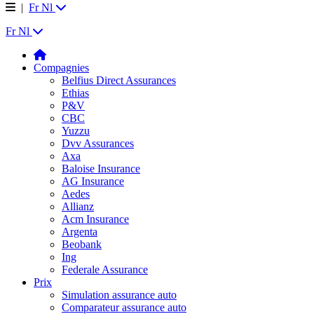
|
Fr
Nl
Fr
Nl
Compagnies
Belfius Direct Assurances
Ethias
P&V
CBC
Yuzzu
Dvv Assurances
Axa
Baloise Insurance
AG Insurance
Aedes
Allianz
Acm Insurance
Argenta
Beobank
Ing
Federale Assurance
Prix
Simulation assurance auto
Comparateur assurance auto