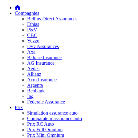
Compagnies
Belfius Direct Assurances
Ethias
P&V
CBC
Yuzzu
Dvv Assurances
Axa
Baloise Insurance
AG Insurance
Aedes
Allianz
Acm Insurance
Argenta
Beobank
Ing
Federale Assurance
Prix
Simulation assurance auto
Comparateur assurance auto
Prix RC Auto
Prix Full Omnium
Prix Mini Omnium