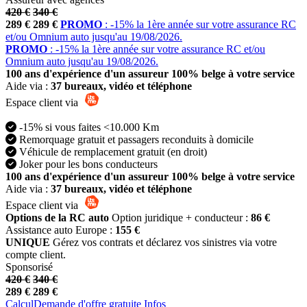
420 €
340 €
289 €
289 €
PROMO
: -15% la 1ère année sur votre assurance RC
et/ou Omnium auto jusqu'au 19/08/2026.
PROMO
: -15% la 1ère année sur votre assurance RC et/ou
Omnium auto jusqu'au 19/08/2026.
100 ans d'expérience d'un assureur 100% belge à votre service
Aide via :
37 bureaux, vidéo et téléphone
Espace client via
-15% si vous faites <10.000 Km
Remorquage gratuit et passagers reconduits à domicile
Véhicule de remplacement gratuit (en droit)
Joker pour les bons conducteurs
100 ans d'expérience d'un assureur 100% belge à votre service
Aide via :
37 bureaux, vidéo et téléphone
Espace client via
Options de la RC auto
Option juridique + conducteur :
86 €
Assistance auto Europe :
155 €
UNIQUE
Gérez vos contrats et déclarez vos sinistres via votre
compte client.
Sponsorisé
420 €
340 €
289 €
289 €
Calcul
Demande d'offre gratuite
Infos