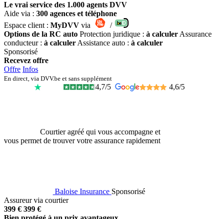
Le vrai service des 1.000 agents DVV
Aide via :
300 agences et téléphone
Espace client :
MyDVV
via
/
Options de la RC auto
Protection juridique :
à calculer
Assurance
conducteur :
à calculer
Assistance auto :
à calculer
Sponsorisé
Recevez offre
Offre
Infos
En direct, via DVV.be et sans supplément
4,7/5
4,6/5
Courtier agréé qui vous accompagne et
vous permet de trouver votre assurance rapidement
Baloise Insurance
Sponsorisé
Assureur via courtier
399 €
399 €
Bien protégé à un prix avantageux