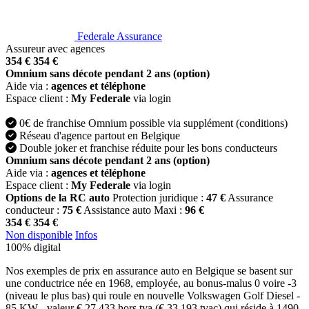
Federale Assurance
Assureur avec agences
354 €
354 €
Omnium sans décote pendant 2 ans (option)
Aide via :
agences et téléphone
Espace client :
My Federale
via login
0€ de franchise Omnium possible via supplément (conditions)
Réseau d'agence partout en Belgique
Double joker et franchise réduite pour les bons conducteurs
Omnium sans décote pendant 2 ans (option)
Aide via :
agences et téléphone
Espace client :
My Federale
via login
Options de la RC auto
Protection juridique :
47 €
Assurance
conducteur :
75 €
Assistance auto Maxi :
96 €
354 €
354 €
Non disponible
Infos
100% digital
Nos exemples de prix en assurance auto en Belgique se basent sur
une conductrice née en 1968, employée, au bonus-malus 0 voire -3
(niveau le plus bas) qui roule en nouvelle Volkswagen Golf Diesel -
85 KW - valeur € 27.433 hors tva (€ 33.193 tvac) qui réside à 1490