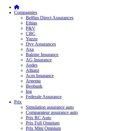
Compagnies
Belfius Direct Assurances
Ethias
P&V
CBC
Yuzzu
Dvv Assurances
Axa
Baloise Insurance
AG Insurance
Aedes
Allianz
Acm Insurance
Argenta
Beobank
Ing
Federale Assurance
Prix
Simulation assurance auto
Comparateur assurance auto
Prix RC Auto
Prix Full Omnium
Prix Mini Omnium