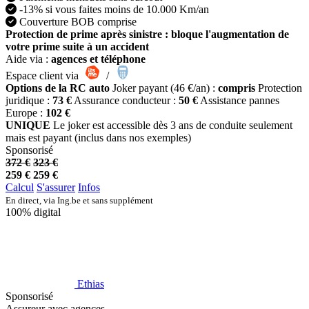
-13% si vous faites moins de 10.000 Km/an
Couverture BOB comprise
Protection de prime après sinistre : bloque l'augmentation de
votre prime suite à un accident
Aide via :
agences et téléphone
Espace client via
/
Options de la RC auto
Joker payant (46 €/an) :
compris
Protection
juridique :
73 €
Assurance conducteur :
50 €
Assistance pannes
Europe :
102 €
UNIQUE
Le joker est accessible dès 3 ans de conduite seulement
mais est payant (inclus dans nos exemples)
Sponsorisé
372 €
323 €
259 €
259 €
Calcul
S'assurer
Infos
En direct, via Ing.be et sans supplément
100% digital
Ethias
Sponsorisé
Assureur avec agences