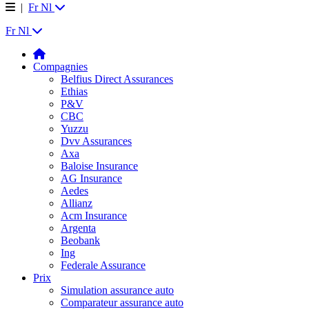
|
Fr
Nl
Fr
Nl
Compagnies
Belfius Direct Assurances
Ethias
P&V
CBC
Yuzzu
Dvv Assurances
Axa
Baloise Insurance
AG Insurance
Aedes
Allianz
Acm Insurance
Argenta
Beobank
Ing
Federale Assurance
Prix
Simulation assurance auto
Comparateur assurance auto