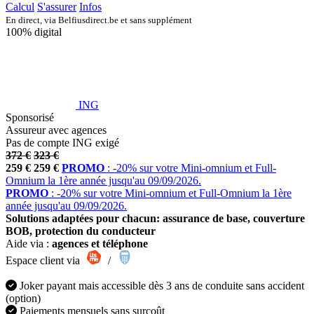
Calcul
S'assurer
Infos
En direct, via Belfiusdirect.be et sans supplément
100% digital
ING
Sponsorisé
Assureur avec agences
Pas de compte ING exigé
372 €
323 €
259 €
259 €
PROMO
: -20% sur votre Mini-omnium et Full-
Omnium la 1ère année jusqu'au 09/09/2026.
PROMO
: -20% sur votre Mini-omnium et Full-Omnium la 1ère
année jusqu'au 09/09/2026.
Solutions adaptées pour chacun: assurance de base, couverture
BOB, protection du conducteur
Aide via :
agences et téléphone
Espace client via
/
Joker payant mais accessible dès 3 ans de conduite sans accident
(option)
Paiements mensuels sans surcoût