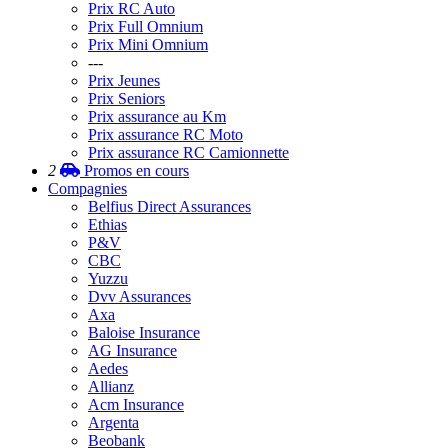
Prix RC Auto
Prix Full Omnium
Prix Mini Omnium
---
Prix Jeunes
Prix Seniors
Prix assurance au Km
Prix assurance RC Moto
Prix assurance RC Camionnette
2
Promos
en cours
Compagnies
Belfius Direct Assurances
Ethias
P&V
CBC
Yuzzu
Dvv Assurances
Axa
Baloise Insurance
AG Insurance
Aedes
Allianz
Acm Insurance
Argenta
Beobank