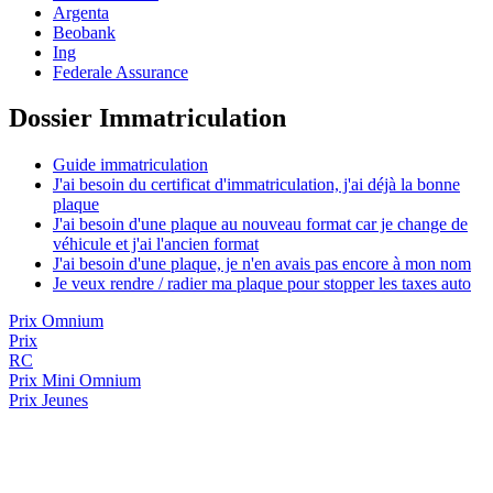
Argenta
Beobank
Ing
Federale Assurance
Dossier Immatriculation
Guide immatriculation
J'ai besoin du certificat d'immatriculation, j'ai déjà la bonne
plaque
J'ai besoin d'une plaque au nouveau format car je change de
véhicule et j'ai l'ancien format
J'ai besoin d'une plaque, je n'en avais pas encore à mon nom
Je veux rendre / radier ma plaque pour stopper les taxes auto
Prix Omnium
Prix
RC
Prix
Mini Omnium
Prix Jeunes