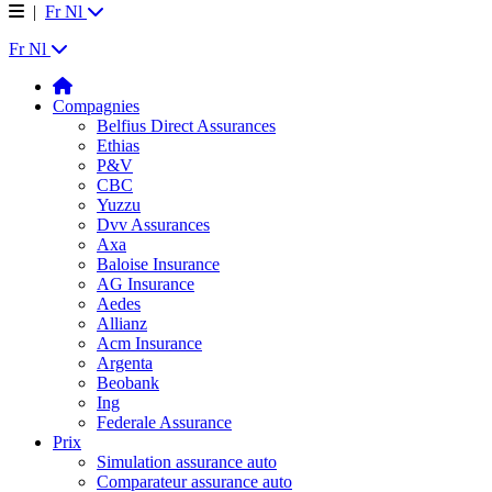
|
Fr
Nl
Fr
Nl
Compagnies
Belfius Direct Assurances
Ethias
P&V
CBC
Yuzzu
Dvv Assurances
Axa
Baloise Insurance
AG Insurance
Aedes
Allianz
Acm Insurance
Argenta
Beobank
Ing
Federale Assurance
Prix
Simulation assurance auto
Comparateur assurance auto