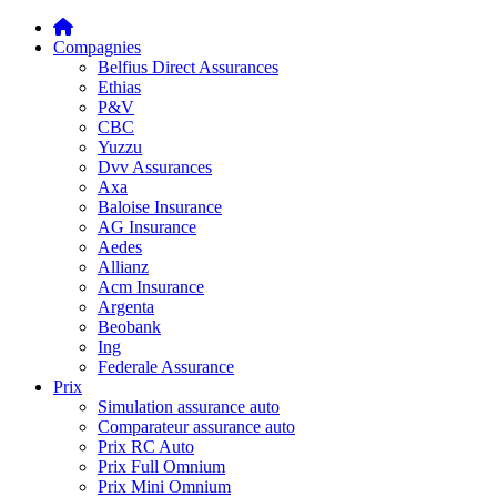
Compagnies
Belfius Direct Assurances
Ethias
P&V
CBC
Yuzzu
Dvv Assurances
Axa
Baloise Insurance
AG Insurance
Aedes
Allianz
Acm Insurance
Argenta
Beobank
Ing
Federale Assurance
Prix
Simulation assurance auto
Comparateur assurance auto
Prix RC Auto
Prix Full Omnium
Prix Mini Omnium