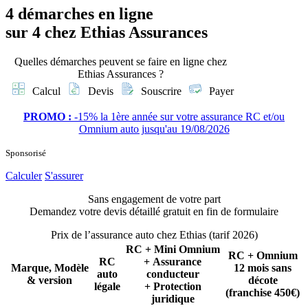
4 démarches en ligne
sur 4 chez Ethias Assurances
Quelles démarches peuvent se faire en ligne chez
Ethias Assurances ?
Calcul
Devis
Souscrire
Payer
PROMO
:
-15% la 1ère année sur votre assurance RC et/ou
Omnium auto jusqu'au 19/08/2026
Sponsorisé
Calculer
S'assurer
Sans engagement de votre part
Demandez votre devis détaillé gratuit en fin de formulaire
Prix de l’assurance auto chez Ethias (tarif 2026)
RC + Mini Omnium
RC + Omnium
RC
+ Assurance
Marque, Modèle
12 mois sans
auto
conducteur
& version
décote
légale
+ Protection
(franchise 450€)
juridique