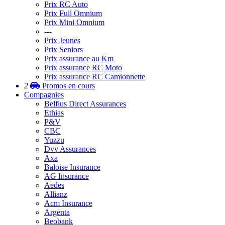
Prix RC Auto
Prix Full Omnium
Prix Mini Omnium
---
Prix Jeunes
Prix Seniors
Prix assurance au Km
Prix assurance RC Moto
Prix assurance RC Camionnette
2
Promos
en cours
Compagnies
Belfius Direct Assurances
Ethias
P&V
CBC
Yuzzu
Dvv Assurances
Axa
Baloise Insurance
AG Insurance
Aedes
Allianz
Acm Insurance
Argenta
Beobank