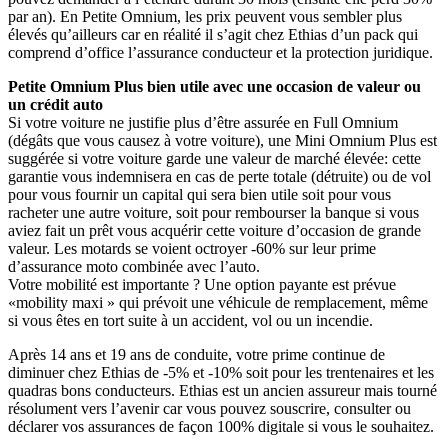
par an). En Petite Omnium, les prix peuvent vous sembler plus
élevés qu’ailleurs car en réalité il s’agit chez Ethias d’un pack qui
comprend d’office l’assurance conducteur et la protection juridique.
Petite Omnium Plus bien utile avec une occasion de valeur ou
un crédit auto
Si votre voiture ne justifie plus d’être assurée en Full Omnium
(dégâts que vous causez à votre voiture), une Mini Omnium Plus est
suggérée si votre voiture garde une valeur de marché élevée: cette
garantie vous indemnisera en cas de perte totale (détruite) ou de vol
pour vous fournir un capital qui sera bien utile soit pour vous
racheter une autre voiture, soit pour rembourser la banque si vous
aviez fait un prêt vous acquérir cette voiture d’occasion de grande
valeur. Les motards se voient octroyer -60% sur leur prime
d’assurance moto combinée avec l’auto.
Votre mobilité est importante ? Une option payante est prévue
«mobility maxi » qui prévoit une véhicule de remplacement, même
si vous êtes en tort suite à un accident, vol ou un incendie.
Après 14 ans et 19 ans de conduite, votre prime continue de
diminuer chez Ethias de -5% et -10% soit pour les trentenaires et les
quadras bons conducteurs. Ethias est un ancien assureur mais tourné
résolument vers l’avenir car vous pouvez souscrire, consulter ou
déclarer vos assurances de façon 100% digitale si vous le souhaitez.