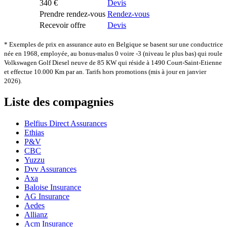
340 €
Devis
Prendre rendez-vous
Rendez-vous
Recevoir offre
Devis
* Exemples de prix en assurance auto en Belgique se basent sur une conductrice
née en 1968, employée, au bonus-malus 0 voire -3 (niveau le plus bas) qui roule
Volkswagen Golf Diesel neuve de 85 KW qui réside à 1490 Court-Saint-Etienne
et effectue 10.000 Km par an. Tarifs hors promotions (mis à jour en janvier
2026).
Liste des compagnies
Belfius Direct Assurances
Ethias
P&V
CBC
Yuzzu
Dvv Assurances
Axa
Baloise Insurance
AG Insurance
Aedes
Allianz
Acm Insurance