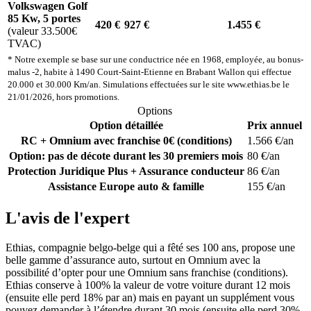
Volkswagen Golf
85 Kw, 5 portes
420 €
927 €
1.455 €
(valeur 33.500€
TVAC)
* Notre exemple se base sur une conductrice née en 1968, employée, au bonus-
malus -2, habite à 1490 Court-Saint-Etienne en Brabant Wallon qui effectue
20.000 et 30.000 Km/an. Simulations effectuées sur le site www.ethias.be le
21/01/2026, hors promotions.
Options
Option détaillée
Prix annuel
RC + Omnium avec franchise 0€ (conditions)
1.566 €/an
Option: pas de décote durant les 30 premiers mois
80 €/an
Protection Juridique Plus + Assurance conducteur
86 €/an
Assistance Europe auto & famille
155 €/an
L'avis de l'expert
Ethias, compagnie belgo-belge qui a fêté ses 100 ans, propose une
belle gamme d’assurance auto, surtout en Omnium avec la
possibilité d’opter pour une Omnium sans franchise (conditions).
Ethias conserve à 100% la valeur de votre voiture durant 12 mois
(ensuite elle perd 18% par an) mais en payant un supplément vous
pouvez demander à l’étendre durant 30 mois (ensuite elle perd 30%