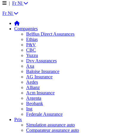
|
Fr
Nl
Fr
Nl
Compagnies
Belfius Direct Assurances
Ethias
P&V
CBC
Yuzzu
Dvv Assurances
Axa
Baloise Insurance
AG Insurance
Aedes
Allianz
Acm Insurance
Argenta
Beobank
Ing
Federale Assurance
Prix
Simulation assurance auto
Comparateur assurance auto