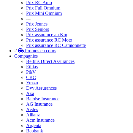
Prix RC Auto
Prix Full Omnium
Prix Mini Omnium
---
Prix Jeunes
Prix Seniors
Prix assurance au Km
Prix assurance RC Moto
Prix assurance RC Camionnette
2
Promos
en cours
Compagnies
Belfius Direct Assurances
Ethias
P&V
CBC
Yuzzu
Dvv Assurances
Axa
Baloise Insurance
AG Insurance
Aedes
Allianz
Acm Insurance
Argenta
Beobank