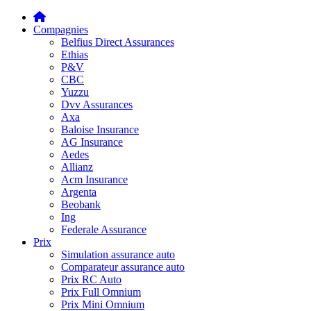
Compagnies
Belfius Direct Assurances
Ethias
P&V
CBC
Yuzzu
Dvv Assurances
Axa
Baloise Insurance
AG Insurance
Aedes
Allianz
Acm Insurance
Argenta
Beobank
Ing
Federale Assurance
Prix
Simulation assurance auto
Comparateur assurance auto
Prix RC Auto
Prix Full Omnium
Prix Mini Omnium