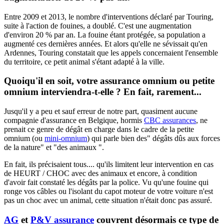
Entre 2009 et 2013, le nombre d'interventions déclaré par Touring,
suite à l'action de fouines, a doublé. C'est une augmentation
d'environ 20 % par an. La fouine étant protégée, sa population a
augmenté ces dernières années. Et alors qu'elle ne sévissait qu'en
Ardennes, Touring constatait que les appels concernaient l'ensemble
du territoire, ce petit animal s'étant adapté à la ville.
Quoiqu'il en soit, votre assurance omnium ou petite
omnium interviendra-t-elle ? En fait, rarement...
Jusqu'il y a peu et sauf erreur de notre part, quasiment aucune
compagnie d'assurance en Belgique, hormis
CBC assurances
, ne
prenait ce genre de dégât en charge dans le cadre de la petite
omnium (ou
mini-omnium
) qui parle bien des" dégâts dûs aux forces
de la nature" et "des animaux ".
En fait, ils précisaient tous.... qu'ils limitent leur intervention en cas
de HEURT / CHOC avec des animaux et encore, à condition
d'avoir fait constaté les dégâts par la police. Vu qu'une fouine qui
ronge vos câbles ou l'isolant du capot moteur de votre voiture n'est
pas un choc avec un animal, cette situation n'était donc pas assuré.
AG
et
P&V assurance
couvrent désormais ce type de