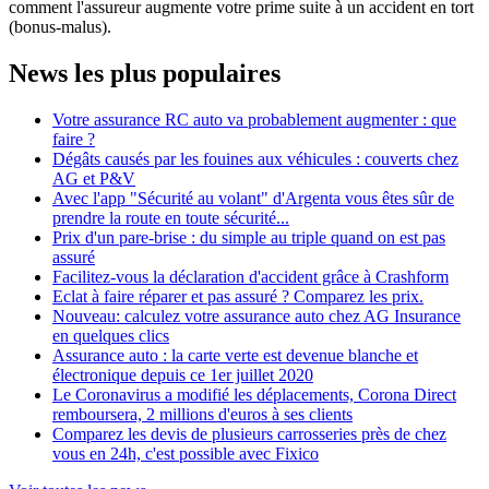
comment l'assureur augmente votre prime suite à un accident en tort
(bonus-malus).
News les plus populaires
Votre assurance RC auto va probablement augmenter : que
faire ?
Dégâts causés par les fouines aux véhicules : couverts chez
AG et P&V
Avec l'app "Sécurité au volant" d'Argenta vous êtes sûr de
prendre la route en toute sécurité...
Prix d'un pare-brise : du simple au triple quand on est pas
assuré
Facilitez-vous la déclaration d'accident grâce à Crashform
Eclat à faire réparer et pas assuré ? Comparez les prix.
Nouveau: calculez votre assurance auto chez AG Insurance
en quelques clics
Assurance auto : la carte verte est devenue blanche et
électronique depuis ce 1er juillet 2020
Le Coronavirus a modifié les déplacements, Corona Direct
remboursera, 2 millions d'euros à ses clients
Comparez les devis de plusieurs carrosseries près de chez
vous en 24h, c'est possible avec Fixico