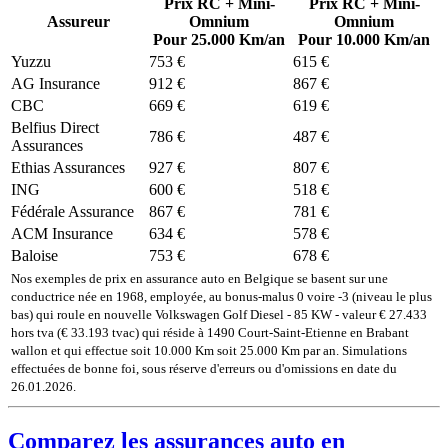
Prix RC + Mini-
Prix RC + Mini-
Assureur
Omnium
Omnium
Pour 25.000 Km/an
Pour 10.000 Km/an
Yuzzu
753 €
615 €
AG Insurance
912 €
867 €
CBC
669 €
619 €
Belfius Direct
786 €
487 €
Assurances
Ethias Assurances
927 €
807 €
ING
600 €
518 €
Fédérale Assurance
867 €
781 €
ACM Insurance
634 €
578 €
Baloise
753 €
678 €
Nos exemples de prix en assurance auto en Belgique se basent sur une
conductrice née en 1968, employée, au bonus-malus 0 voire -3 (niveau le plus
bas) qui roule en nouvelle Volkswagen Golf Diesel - 85 KW - valeur € 27.433
hors tva (€ 33.193 tvac) qui réside à 1490 Court-Saint-Etienne en Brabant
wallon et qui effectue soit 10.000 Km soit 25.000 Km par an. Simulations
effectuées de bonne foi, sous réserve d'erreurs ou d'omissions en date du
26.01.2026.
Comparez les assurances auto en