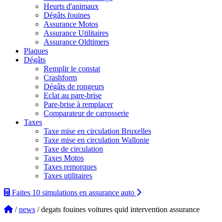
Heurts d'animaux
Dégâts fouines
Assurance Motos
Assurance Utilitaires
Assurance Oldtimers
Plaques
Dégâts
Remplir le constat
Crashform
Dégâts de rongeurs
Eclat au pare-brise
Pare-brise à remplacer
Comparateur de carrosserie
Taxes
Taxe mise en circulation Bruxelles
Taxe mise en circulation Wallonie
Taxe de circulation
Taxes Motos
Taxes remorques
Taxes utilitaires
Faites 10 simulations
en assurance auto
/
news
/ degats fouines voitures quid intervention assurance