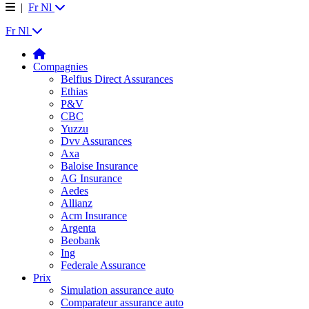
|
Fr
Nl
Fr
Nl
Compagnies
Belfius Direct Assurances
Ethias
P&V
CBC
Yuzzu
Dvv Assurances
Axa
Baloise Insurance
AG Insurance
Aedes
Allianz
Acm Insurance
Argenta
Beobank
Ing
Federale Assurance
Prix
Simulation assurance auto
Comparateur assurance auto