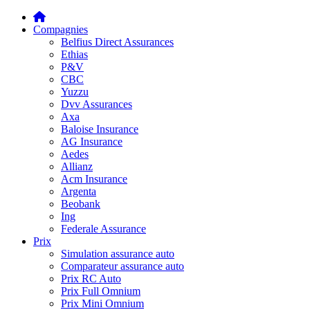
Compagnies
Belfius Direct Assurances
Ethias
P&V
CBC
Yuzzu
Dvv Assurances
Axa
Baloise Insurance
AG Insurance
Aedes
Allianz
Acm Insurance
Argenta
Beobank
Ing
Federale Assurance
Prix
Simulation assurance auto
Comparateur assurance auto
Prix RC Auto
Prix Full Omnium
Prix Mini Omnium