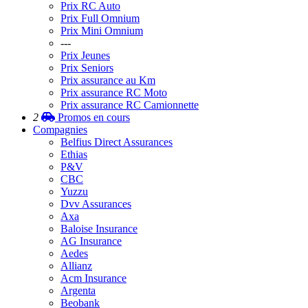
Prix RC Auto
Prix Full Omnium
Prix Mini Omnium
---
Prix Jeunes
Prix Seniors
Prix assurance au Km
Prix assurance RC Moto
Prix assurance RC Camionnette
2
Promos
en cours
Compagnies
Belfius Direct Assurances
Ethias
P&V
CBC
Yuzzu
Dvv Assurances
Axa
Baloise Insurance
AG Insurance
Aedes
Allianz
Acm Insurance
Argenta
Beobank