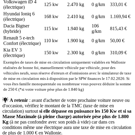
Volkswagen iD 4
125 kw
2.470 kg
0 g/km
333,01 €
(électrique)
Hyundai Ioniq 6
168 kw
2.410 kg
0 g/km
1.169,94 €
(électrique)
Dacia Bigtser
106
115 kw
1.940 kg
815,43 €
(hybride)
g/km
Renault 5 e-tech
110 kw
1.900 kg
0 g/km
50,00 €
Confort (électrique)
Kia EV 3
150 kw
2.300 kg
0 g/km
310,09 €
(électrique)
Exemples de taxes de mise en circulation uniquement valables en Wallonie
réalisées de bonne foi, manuellement véhicule par véhicule, pour des
véhicules neufs, sous réserve d'erreurs et d'omissions avec le simulateur de taxe
de mise en circulation mis à disposition par le SPW finances le 17.02.2026. Si
vous êtes famille monoparentale ou nombreuse vous pouvez déduire la somme
de 250 € (*si votre voiture pèse plus de 1.840 kg)
A retenir
: avant d'acheter de votre prochaine voiture neuve ou
d'occasion, vérifiez le montant de la TMC (taxe de mise en
circulation) surtout
si elle dépasse en puissance les 150 Kw et si sa
Masse Maximale (à pleine charge) autorisée pèse plus de 1.800
Kg
(à ne pas confondre avec son poids à vide) car dans ces
conditions même une électrique aura une taxe de mise en circulation
de plus de 1.000 € en Wallonie.