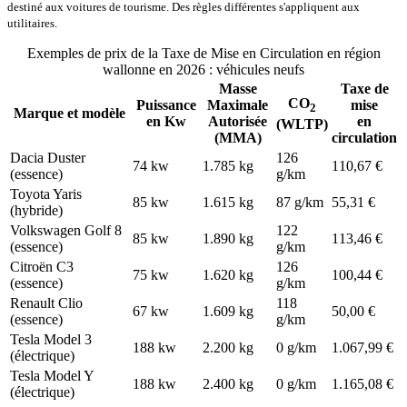
destiné aux voitures de tourisme. Des règles différentes s'appliquent aux
utilitaires.
Exemples de prix de la Taxe de Mise en Circulation en région
wallonne en 2026 : véhicules neufs
Masse
Taxe de
CO
Puissance
Maximale
mise
2
Marque et modèle
en Kw
Autorisée
en
(WLTP)
(MMA)
circulation
Dacia Duster
126
74 kw
1.785 kg
110,67 €
(essence)
g/km
Toyota Yaris
85 kw
1.615 kg
87 g/km
55,31 €
(hybride)
Volkswagen Golf 8
122
85 kw
1.890 kg
113,46 €
(essence)
g/km
Citroën C3
126
75 kw
1.620 kg
100,44 €
(essence)
g/km
Renault Clio
118
67 kw
1.609 kg
50,00 €
(essence)
g/km
Tesla Model 3
188 kw
2.200 kg
0 g/km
1.067,99 €
(électrique)
Tesla Model Y
188 kw
2.400 kg
0 g/km
1.165,08 €
(électrique)