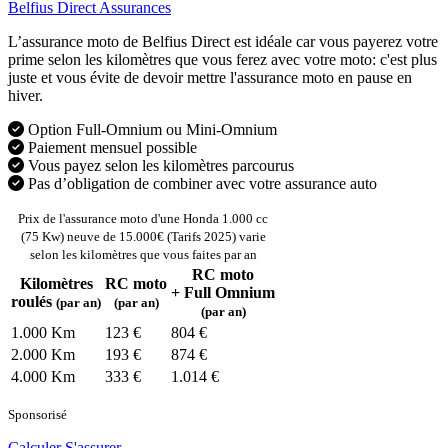
Belfius Direct Assurances
L’assurance moto de Belfius Direct est idéale car vous payerez votre
prime selon les kilomètres que vous ferez avec votre moto: c'est plus
juste et vous évite de devoir mettre l'assurance moto en pause en
hiver.
Option Full-Omnium ou Mini-Omnium
Paiement mensuel possible
Vous payez selon les kilomètres parcourus
Pas d’obligation de combiner avec votre assurance auto
Prix de l'assurance moto d'une Honda 1.000 cc
(75 Kw) neuve de 15.000€ (Tarifs 2025) varie
selon les kilomètres que vous faites par an
RC moto
Kilomètres
RC moto
+ Full Omnium
roulés
(par an)
(par an)
(par an)
1.000 Km
123 €
804 €
2.000 Km
193 €
874 €
4.000 Km
333 €
1.014 €
Sponsorisé
Calculer
S'assurer