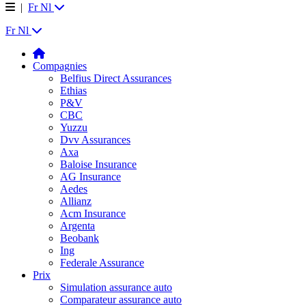
|
Fr
Nl
Fr
Nl
Compagnies
Belfius Direct Assurances
Ethias
P&V
CBC
Yuzzu
Dvv Assurances
Axa
Baloise Insurance
AG Insurance
Aedes
Allianz
Acm Insurance
Argenta
Beobank
Ing
Federale Assurance
Prix
Simulation assurance auto
Comparateur assurance auto