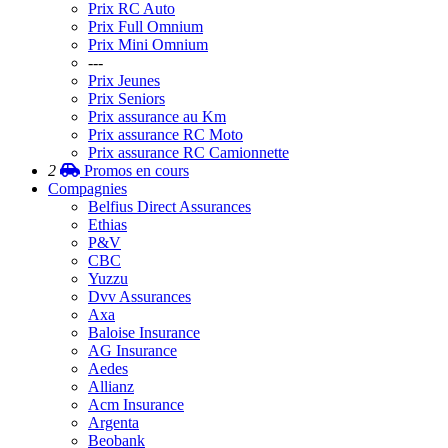
Prix RC Auto
Prix Full Omnium
Prix Mini Omnium
---
Prix Jeunes
Prix Seniors
Prix assurance au Km
Prix assurance RC Moto
Prix assurance RC Camionnette
2
Promos
en cours
Compagnies
Belfius Direct Assurances
Ethias
P&V
CBC
Yuzzu
Dvv Assurances
Axa
Baloise Insurance
AG Insurance
Aedes
Allianz
Acm Insurance
Argenta
Beobank