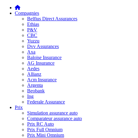
Compagnies
Belfius Direct Assurances
Ethias
P&V
CBC
Yuzzu
Dvv Assurances
Axa
Baloise Insurance
AG Insurance
Aedes
Allianz
Acm Insurance
Argenta
Beobank
Ing
Federale Assurance
Prix
Simulation assurance auto
Comparateur assurance auto
Prix RC Auto
Prix Full Omnium
Prix Mini Omnium