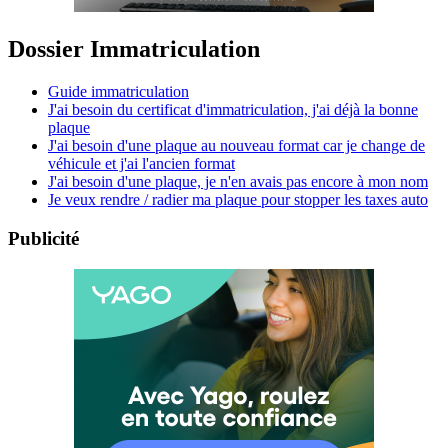
Dossier Immatriculation
Guide immatriculation
J'ai besoin du certificat d'immatriculation, j'ai déjà la bonne
plaque
J'ai besoin d'une plaque au nouveau format car je change de
véhicule et j'ai l'ancien format
J'ai besoin d'une plaque, je n'en avais pas encore à mon nom
Je veux rendre / radier ma plaque pour stopper les taxes auto
Publicité