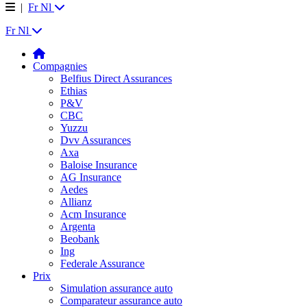
|
Fr
Nl
Fr
Nl
Compagnies
Belfius Direct Assurances
Ethias
P&V
CBC
Yuzzu
Dvv Assurances
Axa
Baloise Insurance
AG Insurance
Aedes
Allianz
Acm Insurance
Argenta
Beobank
Ing
Federale Assurance
Prix
Simulation assurance auto
Comparateur assurance auto