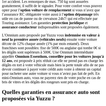
1er accident. Les remorques de max. 750 kg sont assurées
gratuitement, il suffit de le signaler. Pour votre confort vous pouvez
opter pour l’
option voiture de remplacement
si vous n’avez que
l’assurance RC obligatoire voire aussi à l’
option dépannage
très
utile en cas de panne ou de crevaison 24h7/ qui est effectuée par
Touring assistance. Les garanties
protection juridique
et
assurance conducteur
indispensables sont proposées également.
L'Omnium auto proposée par Yuzzu vous
indemnise en valeur à
neuf la première année (véhicules neufs)
ensuite votre voiture
décote de 12% chaque année (1% par mois entamé). Deux
franchises sont possibles: fixe de 500€ ou anglaise qui tombe 0€ si
les dégâts sont supérieurs à 500€. Une Omnium intermédiaire
appellée
Omnium Essentium, conseillée pour les voitures jusqu'à
12 ans
, est proposée à prix réduit car elle ne prend pas en charge les
dégâts en tort à votre véhicule mais bien la perte totale afin de ne pas
devoir continuer à payer votre crédit auto voire à obtenir un capital
pour racheter une autre voiture si vous n’aviez pas fait de prêt. En
mini-Omnium auto, vous ne payerez rien de votre poche en cas de
bris de vitres et les dégâts des rongeurs sont pris en charge.
Quelles garanties en assurance auto sont
proposées via Yuzzu ?