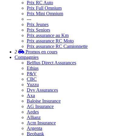
Prix RC Auto
Prix Full Omnium
Prix Mini Omnium
---
Prix Jeunes
Prix Seniors
Prix assurance au Km
Prix assurance RC Moto
Prix assurance RC Camionnette
2
Promos
en cours
Compagnies
Belfius Direct Assurances
Ethias
P&V
CBC
Yuzzu
Dvv Assurances
Axa
Baloise Insurance
AG Insurance
Aedes
Allianz
Acm Insurance
Argenta
Beobank