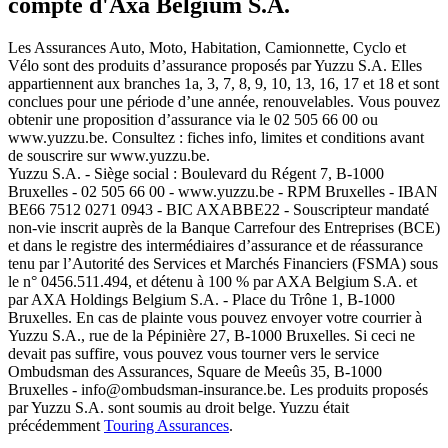
compte d'Axa Belgium S.A.
Les Assurances Auto, Moto, Habitation, Camionnette, Cyclo et
Vélo sont des produits d’assurance proposés par Yuzzu S.A. Elles
appartiennent aux branches 1a, 3, 7, 8, 9, 10, 13, 16, 17 et 18 et sont
conclues pour une période d’une année, renouvelables. Vous pouvez
obtenir une proposition d’assurance via le 02 505 66 00 ou
www.yuzzu.be. Consultez : fiches info, limites et conditions avant
de souscrire sur www.yuzzu.be.
Yuzzu S.A. - Siège social : Boulevard du Régent 7, B-1000
Bruxelles - 02 505 66 00 - www.yuzzu.be - RPM Bruxelles - IBAN
BE66 7512 0271 0943 - BIC AXABBE22 - Souscripteur mandaté
non-vie inscrit auprès de la Banque Carrefour des Entreprises (BCE)
et dans le registre des intermédiaires d’assurance et de réassurance
tenu par l’Autorité des Services et Marchés Financiers (FSMA) sous
le n° 0456.511.494, et détenu à 100 % par AXA Belgium S.A. et
par AXA Holdings Belgium S.A. - Place du Trône 1, B-1000
Bruxelles. En cas de plainte vous pouvez envoyer votre courrier à
Yuzzu S.A., rue de la Pépinière 27, B-1000 Bruxelles. Si ceci ne
devait pas suffire, vous pouvez vous tourner vers le service
Ombudsman des Assurances, Square de Meeûs 35, B-1000
Bruxelles - info@ombudsman-insurance.be. Les produits proposés
par Yuzzu S.A. sont soumis au droit belge. Yuzzu était
précédemment
Touring Assurances
.