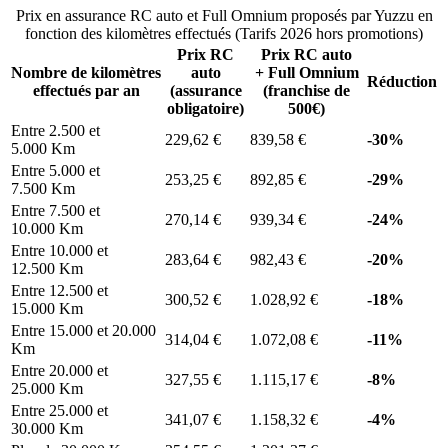
Prix en assurance RC auto et Full Omnium proposés par Yuzzu en
fonction des kilomètres effectués (Tarifs 2026 hors promotions)
Prix RC
Prix RC auto
Nombre de kilomètres
auto
+ Full Omnium
Réduction
effectués par an
(assurance
(franchise de
obligatoire)
500€)
Entre 2.500 et
229,62 €
839,58 €
-30%
5.000 Km
Entre 5.000 et
253,25 €
892,85 €
-29%
7.500 Km
Entre 7.500 et
270,14 €
939,34 €
-24%
10.000 Km
Entre 10.000 et
283,64 €
982,43 €
-20%
12.500 Km
Entre 12.500 et
300,52 €
1.028,92 €
-18%
15.000 Km
Entre 15.000 et 20.000
314,04 €
1.072,08 €
-11%
Km
Entre 20.000 et
327,55 €
1.115,17 €
-8%
25.000 Km
Entre 25.000 et
341,07 €
1.158,32 €
-4%
30.000 Km