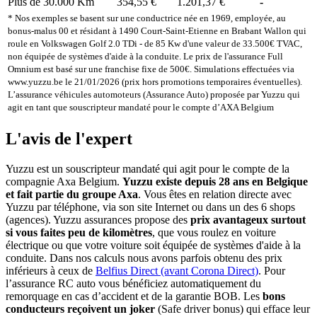
Plus de 30.000 Km
354,55 €
1.201,37 €
-
* Nos exemples se basent sur une conductrice née en 1969, employée, au
bonus-malus 00 et résidant à 1490 Court-Saint-Etienne en Brabant Wallon qui
roule en Volkswagen Golf 2.0 TDi - de 85 Kw d'une valeur de 33.500€ TVAC,
non équipée de systèmes d'aide à la conduite. Le prix de l'assurance Full
Omnium est basé sur une franchise fixe de 500€. Simulations effectuées via
www.yuzzu.be le 21/01/2026 (prix hors promotions temporaires éventuelles).
L’assurance véhicules automoteurs (Assurance Auto) proposée par Yuzzu qui
agit en tant que souscripteur mandaté pour le compte d’AXA Belgium
L'avis de l'expert
Yuzzu est un souscripteur mandaté qui agit pour le compte de la
compagnie Axa Belgium.
Yuzzu existe depuis 28 ans en Belgique
et fait partie du groupe Axa
. Vous êtes en relation directe avec
Yuzzu par téléphone, via son site Internet ou dans un des 6 shops
(agences). Yuzzu assurances propose des
prix avantageux surtout
si vous faites peu de kilomètres
, que vous roulez en voiture
électrique ou que votre voiture soit équipée de systèmes d'aide à la
conduite. Dans nos calculs nous avons parfois obtenu des prix
inférieurs à ceux de
Belfius Direct (avant Corona Direct)
. Pour
l’assurance RC auto vous bénéficiez automatiquement du
remorquage en cas d’accident et de la garantie BOB. Les
bons
conducteurs reçoivent un joker
(Safe driver bonus) qui efface leur