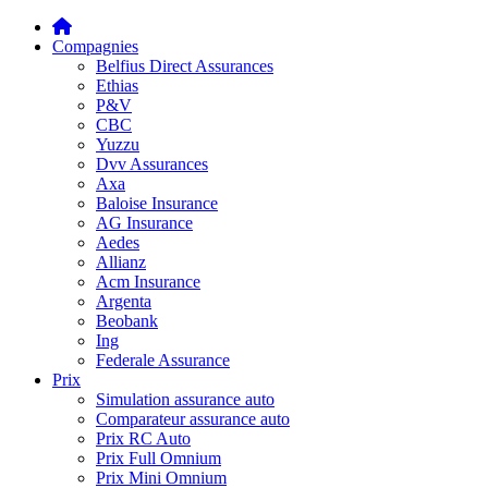
Compagnies
Belfius Direct Assurances
Ethias
P&V
CBC
Yuzzu
Dvv Assurances
Axa
Baloise Insurance
AG Insurance
Aedes
Allianz
Acm Insurance
Argenta
Beobank
Ing
Federale Assurance
Prix
Simulation assurance auto
Comparateur assurance auto
Prix RC Auto
Prix Full Omnium
Prix Mini Omnium