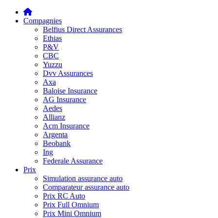
Compagnies
Belfius Direct Assurances
Ethias
P&V
CBC
Yuzzu
Dvv Assurances
Axa
Baloise Insurance
AG Insurance
Aedes
Allianz
Acm Insurance
Argenta
Beobank
Ing
Federale Assurance
Prix
Simulation assurance auto
Comparateur assurance auto
Prix RC Auto
Prix Full Omnium
Prix Mini Omnium