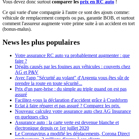
Vous devez donc surtout
comparer les
prix en RC auto
!
Ce qui varie d'une compagnie à l'autre ce sont des ajouts comme:
véhicule de remplacement compris ou pas, garantie BOB, et surtout
comment l'assureur augmente votre prime suite à un accident en tort
(bonus-malus).
News les plus populaires
Votre assurance RC auto va probablement augmenter : que
faire ?
Dégâts causés par les fouines aux véhicules : couverts chez
AG et P&V
Avec l'app "Sécurité au volant" d'Argenta vous êtes sûr de
prendre la route en toute sécurité...
Prix d'un pare-brise : du simple au triple quand on est pas
assuré
Facilitez-vous la déclaration d'accident grâce à Crashform
Eclat à faire réparer et pas assuré ? Comparez les prix.
Nouveau: calculez votre assurance auto chez AG Insurance
en quelques clics
Assurance auto : la carte verte est devenue blanche et
électronique depuis ce 1er juillet 2020
Le Coronavirus a modifié les déplacements, Corona Direct