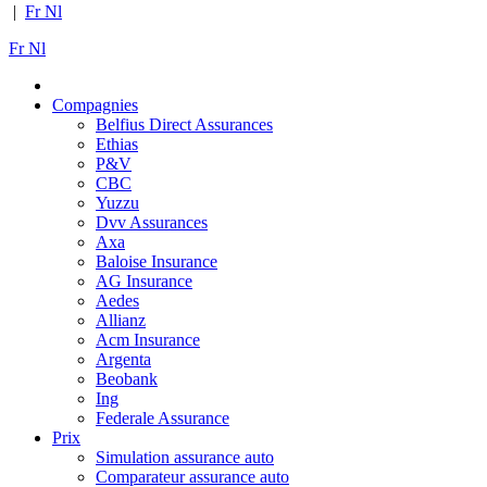
|
Fr
Nl
Fr
Nl
Compagnies
Belfius Direct Assurances
Ethias
P&V
CBC
Yuzzu
Dvv Assurances
Axa
Baloise Insurance
AG Insurance
Aedes
Allianz
Acm Insurance
Argenta
Beobank
Ing
Federale Assurance
Prix
Simulation assurance auto
Comparateur assurance auto