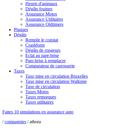
Heurts d'animaux
Dégâts fouines
Assurance Motos
Assurance Utilitaires
Assurance Oldtimers
Plaques
Dégâts
Remplir le constat
Crashform
Dégâts de rongeurs
Eclat au pare-brise
Pare-brise à remplacer
Comparateur de carrosserie
Taxes
Taxe mise en circulation Bruxelles
Taxe mise en circulation Wallonie
Taxe de circulation
Taxes Motos
Taxes remorques
Taxes utilitaires
Faites 10 simulations
en assurance auto
/
compagnies
/ athora