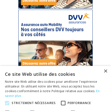
×
Ce site Web utilise des cookies
Tous les contrats RC auto
Notre site Web utilise des cookies pour améliorer l'expérience
utilisateur. En utilisant notre site Web, vous acceptez tous les
ont la même base légale
cookies conformément à notre Politique relative aux cookies.
En
savoir plus
Pas la peine de les lire : la base minimale de l'assurance auto
obligatoire (RC auto) a été
définie par une Loi
.
STRICTEMENT NÉCESSAIRES
PERFORMANCE
Vous devez donc surtout
comparer les
prix en RC auto
!