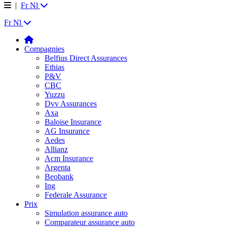
|
Fr
Nl
Fr
Nl
Compagnies
Belfius Direct Assurances
Ethias
P&V
CBC
Yuzzu
Dvv Assurances
Axa
Baloise Insurance
AG Insurance
Aedes
Allianz
Acm Insurance
Argenta
Beobank
Ing
Federale Assurance
Prix
Simulation assurance auto
Comparateur assurance auto