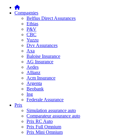
Compagnies
Belfius Direct Assurances
Ethias
P&V
CBC
Yuzzu
Dvv Assurances
Axa
Baloise Insurance
AG Insurance
Aedes
Allianz
Acm Insurance
Argenta
Beobank
Ing
Federale Assurance
Prix
Simulation assurance auto
Comparateur assurance auto
Prix RC Auto
Prix Full Omnium
Prix Mini Omnium