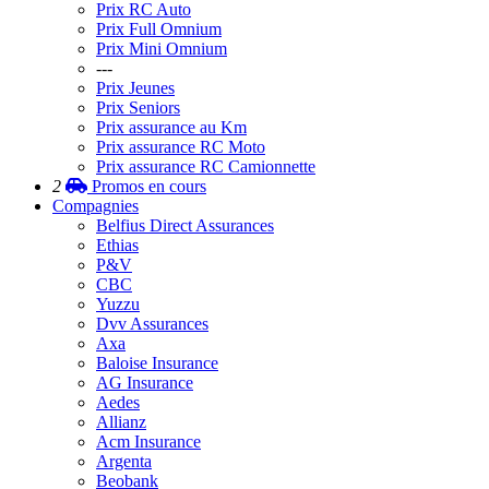
Prix RC Auto
Prix Full Omnium
Prix Mini Omnium
---
Prix Jeunes
Prix Seniors
Prix assurance au Km
Prix assurance RC Moto
Prix assurance RC Camionnette
2
Promos
en cours
Compagnies
Belfius Direct Assurances
Ethias
P&V
CBC
Yuzzu
Dvv Assurances
Axa
Baloise Insurance
AG Insurance
Aedes
Allianz
Acm Insurance
Argenta
Beobank