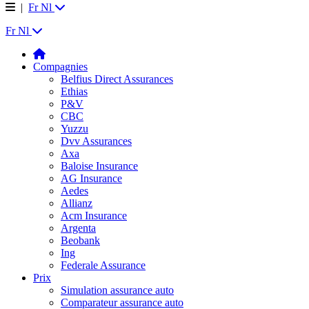
|
Fr
Nl
Fr
Nl
Compagnies
Belfius Direct Assurances
Ethias
P&V
CBC
Yuzzu
Dvv Assurances
Axa
Baloise Insurance
AG Insurance
Aedes
Allianz
Acm Insurance
Argenta
Beobank
Ing
Federale Assurance
Prix
Simulation assurance auto
Comparateur assurance auto