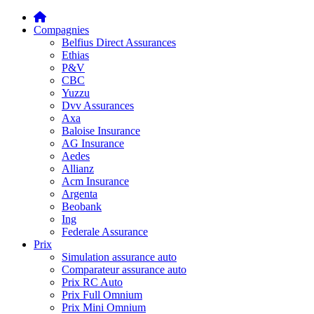
Compagnies
Belfius Direct Assurances
Ethias
P&V
CBC
Yuzzu
Dvv Assurances
Axa
Baloise Insurance
AG Insurance
Aedes
Allianz
Acm Insurance
Argenta
Beobank
Ing
Federale Assurance
Prix
Simulation assurance auto
Comparateur assurance auto
Prix RC Auto
Prix Full Omnium
Prix Mini Omnium