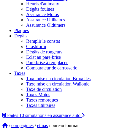
Heurts d'animaux
Dégâts fouines
Assurance Motos
Assurance Utilitaires
Assurance Oldtimers
Plaques
Dégâts
Remplir le constat
Crashform
Dégâts de rongeurs
Eclat au pare-brise
Pare-brise à remplacer
Comparateur de carrosserie
Taxes
Taxe mise en circulation Bruxelles
Taxe mise en circulation Wallonie
Taxe de circulation
Taxes Motos
Taxes remorques
Taxes utilitaires
Faites 10 simulations
en assurance auto
/
compagnies
/
ethias
/ bureau tournai