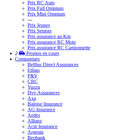
Prix RC Auto
Prix Full Omnium
Prix Mini Omnium
---
Prix Jeunes
Prix Seniors
Prix assurance au Km
Prix assurance RC Moto
Prix assurance RC Camionnette
2
Promos
en cours
Compagnies
Belfius Direct Assurances
Ethias
P&V
CBC
Yuzzu
Dvv Assurances
Axa
Baloise Insurance
AG Insurance
Aedes
Allianz
Acm Insurance
Argenta
Beobank