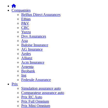
Compagnies
Belfius Direct Assurances
Ethias
P&V
CBC
Yuzzu
Dvv Assurances
Axa
Baloise Insurance
AG Insurance
Aedes
Allianz
Acm Insurance
Argenta
Beobank
Ing
Federale Assurance
Prix
Simulation assurance auto
Comparateur assurance auto
Prix RC Auto
Prix Full Omnium
Prix Mini Omnium