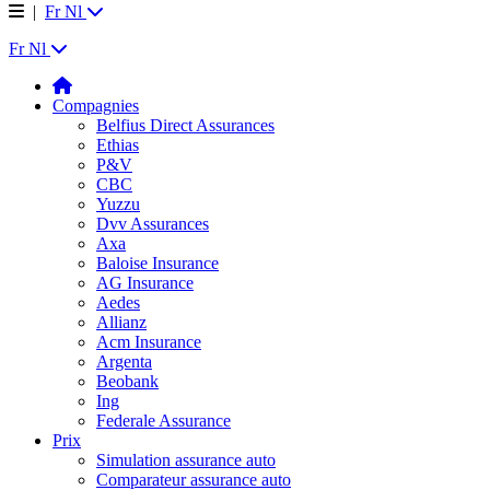
|
Fr
Nl
Fr
Nl
Compagnies
Belfius Direct Assurances
Ethias
P&V
CBC
Yuzzu
Dvv Assurances
Axa
Baloise Insurance
AG Insurance
Aedes
Allianz
Acm Insurance
Argenta
Beobank
Ing
Federale Assurance
Prix
Simulation assurance auto
Comparateur assurance auto