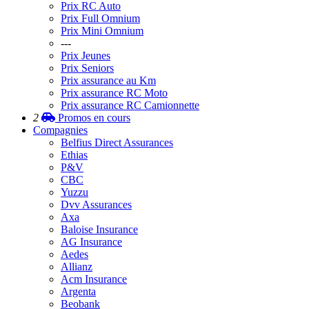
Prix RC Auto
Prix Full Omnium
Prix Mini Omnium
---
Prix Jeunes
Prix Seniors
Prix assurance au Km
Prix assurance RC Moto
Prix assurance RC Camionnette
2
Promos
en cours
Compagnies
Belfius Direct Assurances
Ethias
P&V
CBC
Yuzzu
Dvv Assurances
Axa
Baloise Insurance
AG Insurance
Aedes
Allianz
Acm Insurance
Argenta
Beobank