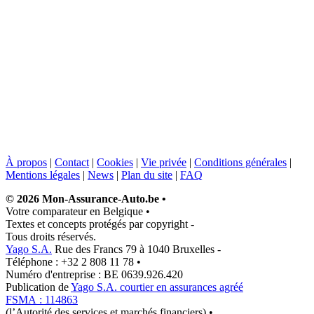
À propos
|
Contact
|
Cookies
|
Vie privée
|
Conditions générales
|
Mentions légales
|
News
|
Plan du site
|
FAQ
© 2026 Mon-Assurance-Auto.be
•
Votre comparateur en Belgique
•
Textes et concepts protégés par copyright
-
Tous droits réservés.
Yago S.A.
Rue des Francs 79 à 1040 Bruxelles
-
Téléphone : +32 2 808 11 78
•
Numéro d'entreprise : BE 0639.926.420
Publication de
Yago S.A. courtier en assurances agréé
FSMA : 114863
(l’Autorité des services et marchés financiers)
•