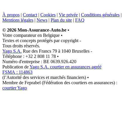
À propos
|
Contact
|
Cookies
|
Vie privée
|
Conditions générales
|
Mentions légales
|
News
|
Plan du site
|
FAQ
© 2026 Mon-Assurance-Auto.be
•
Votre comparateur en Belgique
•
Textes et concepts protégés par copyright
-
Tous droits réservés.
Yago S.A.
Rue des Francs 79 à 1040 Bruxelles
-
Téléphone : +32 2 808 11 78
•
Numéro d'entreprise : BE 0639.926.420
Publication de
Yago S.A. courtier en assurances agréé
FSMA : 114863
(l’Autorité des services et marchés financiers)
•
Membre de Feprabel (Fédération des courtiers en assurances) :
courtier Yago