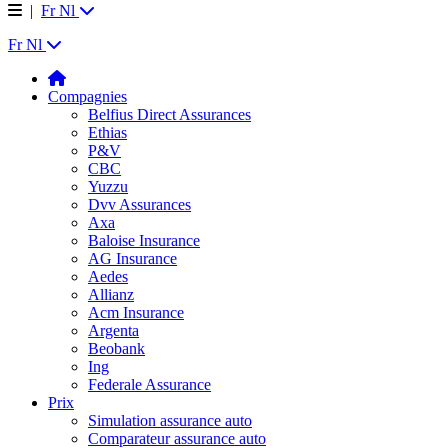
|
Fr
Nl
Fr
Nl
Compagnies
Belfius Direct Assurances
Ethias
P&V
CBC
Yuzzu
Dvv Assurances
Axa
Baloise Insurance
AG Insurance
Aedes
Allianz
Acm Insurance
Argenta
Beobank
Ing
Federale Assurance
Prix
Simulation assurance auto
Comparateur assurance auto