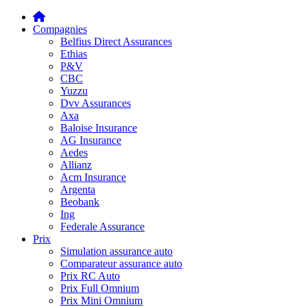
Compagnies
Belfius Direct Assurances
Ethias
P&V
CBC
Yuzzu
Dvv Assurances
Axa
Baloise Insurance
AG Insurance
Aedes
Allianz
Acm Insurance
Argenta
Beobank
Ing
Federale Assurance
Prix
Simulation assurance auto
Comparateur assurance auto
Prix RC Auto
Prix Full Omnium
Prix Mini Omnium