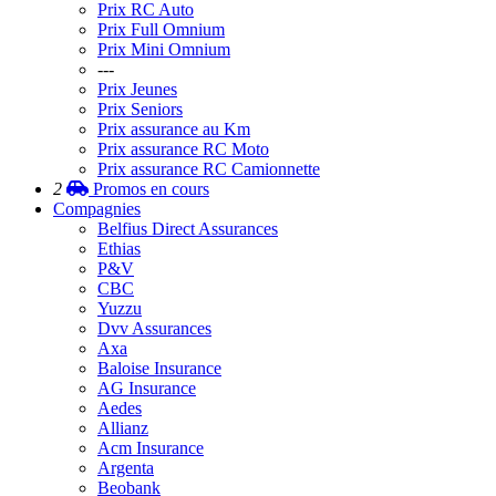
Prix RC Auto
Prix Full Omnium
Prix Mini Omnium
---
Prix Jeunes
Prix Seniors
Prix assurance au Km
Prix assurance RC Moto
Prix assurance RC Camionnette
2
Promos
en cours
Compagnies
Belfius Direct Assurances
Ethias
P&V
CBC
Yuzzu
Dvv Assurances
Axa
Baloise Insurance
AG Insurance
Aedes
Allianz
Acm Insurance
Argenta
Beobank