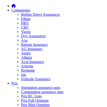
Compagnies
Belfius Direct Assurances
Ethias
P&V
CBC
Yuzzu
Dvv Assurances
Axa
Baloise Insurance
AG Insurance
Aedes
Allianz
Acm Insurance
Argenta
Beobank
Ing
Federale Assurance
Prix
Simulation assurance auto
Comparateur assurance auto
Prix RC Auto
Prix Full Omnium
Prix Mini Omnium