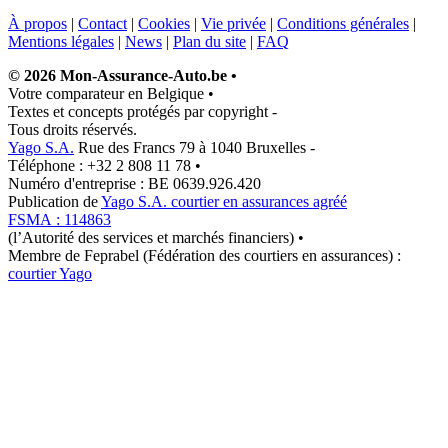
À propos
|
Contact
|
Cookies
|
Vie privée
|
Conditions générales
|
Mentions légales
|
News
|
Plan du site
|
FAQ
© 2026 Mon-Assurance-Auto.be
•
Votre comparateur en Belgique
•
Textes et concepts protégés par copyright
-
Tous droits réservés.
Yago S.A.
Rue des Francs 79 à 1040 Bruxelles
-
Téléphone : +32 2 808 11 78
•
Numéro d'entreprise : BE 0639.926.420
Publication de
Yago S.A. courtier en assurances agréé
FSMA : 114863
(l’Autorité des services et marchés financiers)
•
Membre de Feprabel (Fédération des courtiers en assurances) :
courtier Yago