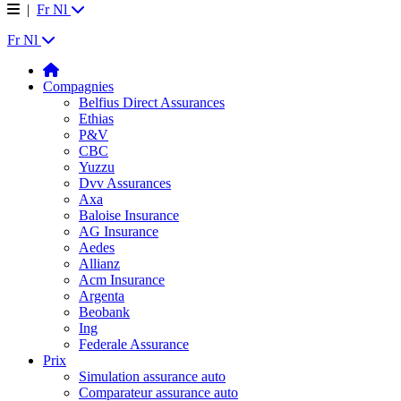
|
Fr
Nl
Fr
Nl
Compagnies
Belfius Direct Assurances
Ethias
P&V
CBC
Yuzzu
Dvv Assurances
Axa
Baloise Insurance
AG Insurance
Aedes
Allianz
Acm Insurance
Argenta
Beobank
Ing
Federale Assurance
Prix
Simulation assurance auto
Comparateur assurance auto