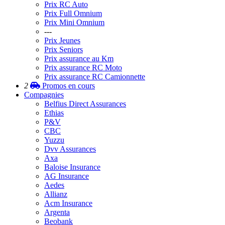
Prix RC Auto
Prix Full Omnium
Prix Mini Omnium
---
Prix Jeunes
Prix Seniors
Prix assurance au Km
Prix assurance RC Moto
Prix assurance RC Camionnette
2
Promos
en cours
Compagnies
Belfius Direct Assurances
Ethias
P&V
CBC
Yuzzu
Dvv Assurances
Axa
Baloise Insurance
AG Insurance
Aedes
Allianz
Acm Insurance
Argenta
Beobank