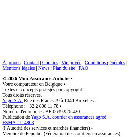
À propos
|
Contact
|
Cookies
|
Vie privée
|
Conditions générales
|
Mentions légales
|
News
|
Plan du site
|
FAQ
© 2026 Mon-Assurance-Auto.be
•
Votre comparateur en Belgique
•
Textes et concepts protégés par copyright
-
Tous droits réservés.
Yago S.A.
Rue des Francs 79 à 1040 Bruxelles
-
Téléphone : +32 2 808 11 78
•
Numéro d'entreprise : BE 0639.926.420
Publication de
Yago S.A. courtier en assurances agréé
FSMA : 114863
(l’Autorité des services et marchés financiers)
•
Membre de Feprabel (Fédération des courtiers en assurances) :