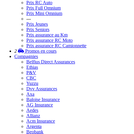
Prix RC Auto
Prix Full Omnium
Prix Mini Omnium
---
Prix Jeunes
Prix Seniors
Prix assurance au Km
Prix assurance RC Moto
Prix assurance RC Camionnette
2
Promos
en cours
Compagnies
Belfius Direct Assurances
Ethias
P&V
CBC
Yuzzu
Dvv Assurances
Axa
Baloise Insurance
AG Insurance
Aedes
Allianz
Acm Insurance
Argenta
Beobank