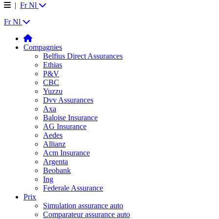
|
Fr
Nl
Fr
Nl
Compagnies
Belfius Direct Assurances
Ethias
P&V
CBC
Yuzzu
Dvv Assurances
Axa
Baloise Insurance
AG Insurance
Aedes
Allianz
Acm Insurance
Argenta
Beobank
Ing
Federale Assurance
Prix
Simulation assurance auto
Comparateur assurance auto