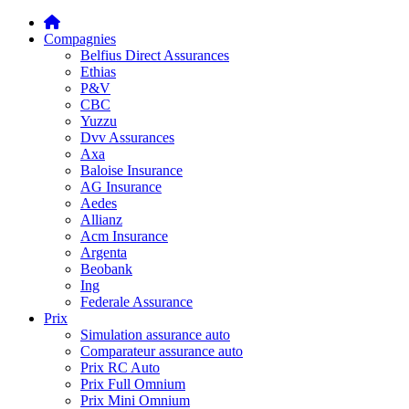
Compagnies
Belfius Direct Assurances
Ethias
P&V
CBC
Yuzzu
Dvv Assurances
Axa
Baloise Insurance
AG Insurance
Aedes
Allianz
Acm Insurance
Argenta
Beobank
Ing
Federale Assurance
Prix
Simulation assurance auto
Comparateur assurance auto
Prix RC Auto
Prix Full Omnium
Prix Mini Omnium