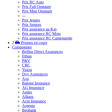
Prix RC Auto
Prix Full Omnium
Prix Mini Omnium
---
Prix Jeunes
Prix Seniors
Prix assurance au Km
Prix assurance RC Moto
Prix assurance RC Camionnette
2
Promos
en cours
Compagnies
Belfius Direct Assurances
Ethias
P&V
CBC
Yuzzu
Dvv Assurances
Axa
Baloise Insurance
AG Insurance
Aedes
Allianz
Acm Insurance
Argenta
Beobank