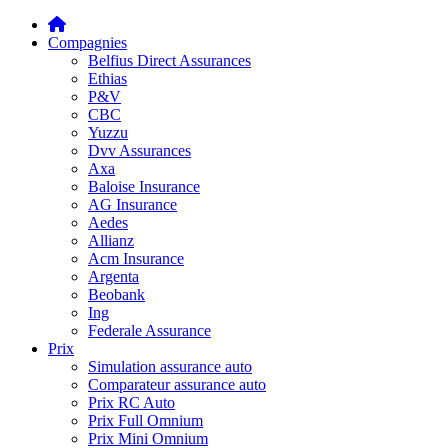
Compagnies
Belfius Direct Assurances
Ethias
P&V
CBC
Yuzzu
Dvv Assurances
Axa
Baloise Insurance
AG Insurance
Aedes
Allianz
Acm Insurance
Argenta
Beobank
Ing
Federale Assurance
Prix
Simulation assurance auto
Comparateur assurance auto
Prix RC Auto
Prix Full Omnium
Prix Mini Omnium