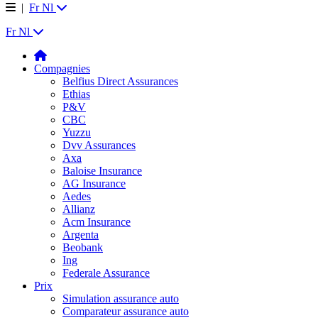
|
Fr
Nl
Fr
Nl
Compagnies
Belfius Direct Assurances
Ethias
P&V
CBC
Yuzzu
Dvv Assurances
Axa
Baloise Insurance
AG Insurance
Aedes
Allianz
Acm Insurance
Argenta
Beobank
Ing
Federale Assurance
Prix
Simulation assurance auto
Comparateur assurance auto