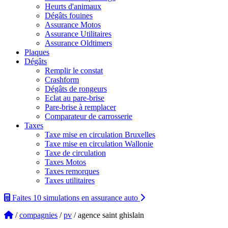
Heurts d'animaux
Dégâts fouines
Assurance Motos
Assurance Utilitaires
Assurance Oldtimers
Plaques
Dégâts
Remplir le constat
Crashform
Dégâts de rongeurs
Eclat au pare-brise
Pare-brise à remplacer
Comparateur de carrosserie
Taxes
Taxe mise en circulation Bruxelles
Taxe mise en circulation Wallonie
Taxe de circulation
Taxes Motos
Taxes remorques
Taxes utilitaires
Faites 10 simulations
en assurance auto
/
compagnies
/
pv
/ agence saint ghislain