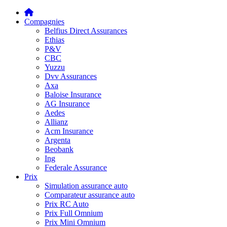
Compagnies
Belfius Direct Assurances
Ethias
P&V
CBC
Yuzzu
Dvv Assurances
Axa
Baloise Insurance
AG Insurance
Aedes
Allianz
Acm Insurance
Argenta
Beobank
Ing
Federale Assurance
Prix
Simulation assurance auto
Comparateur assurance auto
Prix RC Auto
Prix Full Omnium
Prix Mini Omnium