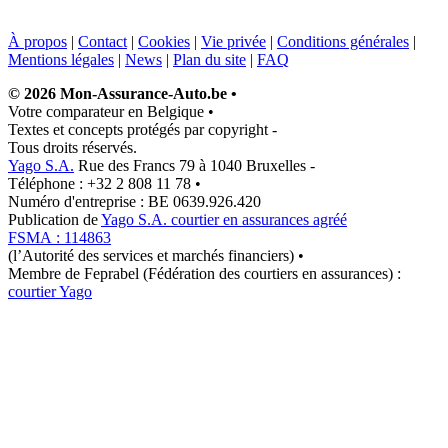
À propos
|
Contact
|
Cookies
|
Vie privée
|
Conditions générales
|
Mentions légales
|
News
|
Plan du site
|
FAQ
© 2026 Mon-Assurance-Auto.be
•
Votre comparateur en Belgique
•
Textes et concepts protégés par copyright
-
Tous droits réservés.
Yago S.A.
Rue des Francs 79 à 1040 Bruxelles
-
Téléphone : +32 2 808 11 78
•
Numéro d'entreprise : BE 0639.926.420
Publication de
Yago S.A. courtier en assurances agréé
FSMA : 114863
(l’Autorité des services et marchés financiers)
•
Membre de Feprabel (Fédération des courtiers en assurances) :
courtier Yago