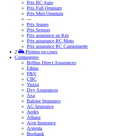
Prix RC Auto
Prix Full Omnium
Prix Mini Omnium
---
Prix Jeunes
Prix Seniors
Prix assurance au Km
Prix assurance RC Moto
Prix assurance RC Camionnette
2
Promos
en cours
Compagnies
Belfius Direct Assurances
Ethias
P&V
CBC
Yuzzu
Dvv Assurances
Axa
Baloise Insurance
AG Insurance
Aedes
Allianz
Acm Insurance
Argenta
Beobank