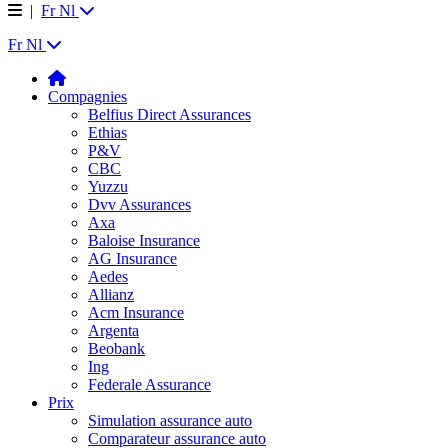
|
Fr
Nl
Fr
Nl
Compagnies
Belfius Direct Assurances
Ethias
P&V
CBC
Yuzzu
Dvv Assurances
Axa
Baloise Insurance
AG Insurance
Aedes
Allianz
Acm Insurance
Argenta
Beobank
Ing
Federale Assurance
Prix
Simulation assurance auto
Comparateur assurance auto