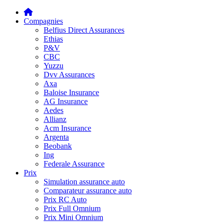
Compagnies
Belfius Direct Assurances
Ethias
P&V
CBC
Yuzzu
Dvv Assurances
Axa
Baloise Insurance
AG Insurance
Aedes
Allianz
Acm Insurance
Argenta
Beobank
Ing
Federale Assurance
Prix
Simulation assurance auto
Comparateur assurance auto
Prix RC Auto
Prix Full Omnium
Prix Mini Omnium