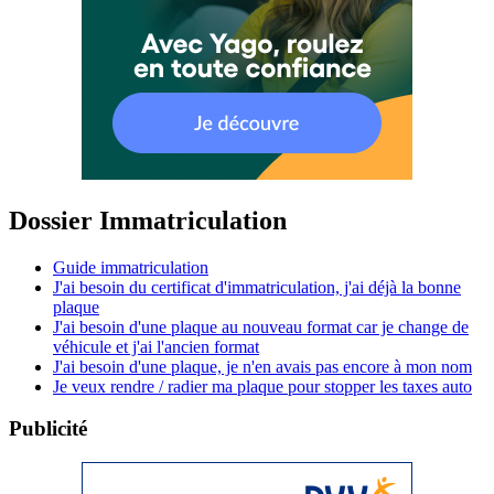
Dossier Immatriculation
Guide immatriculation
J'ai besoin du certificat d'immatriculation, j'ai déjà la bonne
plaque
J'ai besoin d'une plaque au nouveau format car je change de
véhicule et j'ai l'ancien format
J'ai besoin d'une plaque, je n'en avais pas encore à mon nom
Je veux rendre / radier ma plaque pour stopper les taxes auto
Publicité