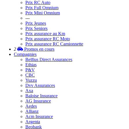
Prix RC Auto
Prix Full Omnium
Prix Mini Omnium
---
Prix Jeunes
Prix Seniors
Prix assurance au Km
Prix assurance RC Moto
Prix assurance RC Camionnette
2
Promos
en cours
Compagnies
Belfius Direct Assurances
Ethias
P&V
CBC
Yuzzu
Dvv Assurances
Axa
Baloise Insurance
AG Insurance
Aedes
Allianz
Acm Insurance
Argenta
Beobank