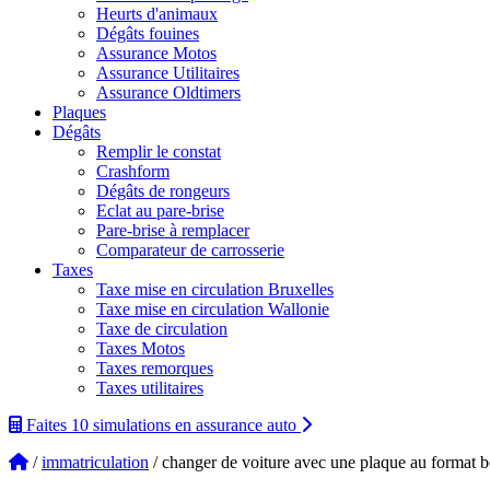
Heurts d'animaux
Dégâts fouines
Assurance Motos
Assurance Utilitaires
Assurance Oldtimers
Plaques
Dégâts
Remplir le constat
Crashform
Dégâts de rongeurs
Eclat au pare-brise
Pare-brise à remplacer
Comparateur de carrosserie
Taxes
Taxe mise en circulation Bruxelles
Taxe mise en circulation Wallonie
Taxe de circulation
Taxes Motos
Taxes remorques
Taxes utilitaires
Faites 10 simulations
en assurance auto
/
immatriculation
/ changer de voiture avec une plaque au format b