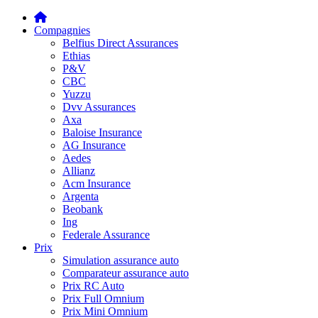
Compagnies
Belfius Direct Assurances
Ethias
P&V
CBC
Yuzzu
Dvv Assurances
Axa
Baloise Insurance
AG Insurance
Aedes
Allianz
Acm Insurance
Argenta
Beobank
Ing
Federale Assurance
Prix
Simulation assurance auto
Comparateur assurance auto
Prix RC Auto
Prix Full Omnium
Prix Mini Omnium