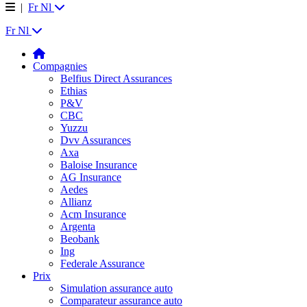
|
Fr
Nl
Fr
Nl
Compagnies
Belfius Direct Assurances
Ethias
P&V
CBC
Yuzzu
Dvv Assurances
Axa
Baloise Insurance
AG Insurance
Aedes
Allianz
Acm Insurance
Argenta
Beobank
Ing
Federale Assurance
Prix
Simulation assurance auto
Comparateur assurance auto