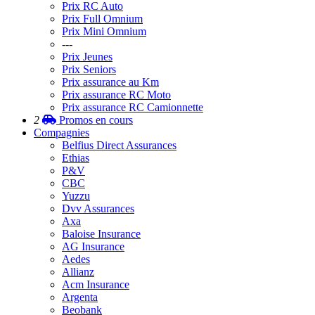
Prix RC Auto
Prix Full Omnium
Prix Mini Omnium
---
Prix Jeunes
Prix Seniors
Prix assurance au Km
Prix assurance RC Moto
Prix assurance RC Camionnette
2
Promos
en cours
Compagnies
Belfius Direct Assurances
Ethias
P&V
CBC
Yuzzu
Dvv Assurances
Axa
Baloise Insurance
AG Insurance
Aedes
Allianz
Acm Insurance
Argenta
Beobank