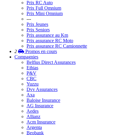
Prix RC Auto
Prix Full Omnium
Prix Mini Omnium
---
Prix Jeunes
Prix Seniors
Prix assurance au Km
Prix assurance RC Moto
Prix assurance RC Camionnette
2
Promos
en cours
Compagnies
Belfius Direct Assurances
Ethias
P&V
CBC
Yuzzu
Dvv Assurances
Axa
Baloise Insurance
AG Insurance
Aedes
Allianz
Acm Insurance
Argenta
Beobank