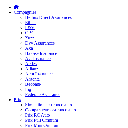
Compagnies
Belfius Direct Assurances
Ethias
P&V
CBC
Yuzzu
Dvv Assurances
Axa
Baloise Insurance
AG Insurance
Aedes
Allianz
Acm Insurance
Argenta
Beobank
Ing
Federale Assurance
Prix
Simulation assurance auto
Comparateur assurance auto
Prix RC Auto
Prix Full Omnium
Prix Mini Omnium