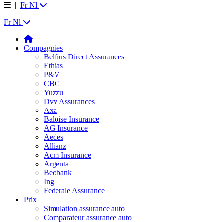
|
Fr
Nl
Fr
Nl
Compagnies
Belfius Direct Assurances
Ethias
P&V
CBC
Yuzzu
Dvv Assurances
Axa
Baloise Insurance
AG Insurance
Aedes
Allianz
Acm Insurance
Argenta
Beobank
Ing
Federale Assurance
Prix
Simulation assurance auto
Comparateur assurance auto