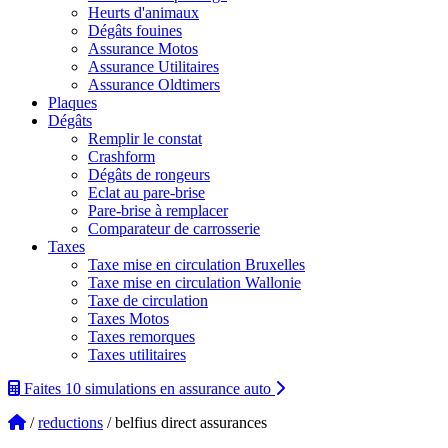
Heurts d'animaux
Dégâts fouines
Assurance Motos
Assurance Utilitaires
Assurance Oldtimers
Plaques
Dégâts
Remplir le constat
Crashform
Dégâts de rongeurs
Eclat au pare-brise
Pare-brise à remplacer
Comparateur de carrosserie
Taxes
Taxe mise en circulation Bruxelles
Taxe mise en circulation Wallonie
Taxe de circulation
Taxes Motos
Taxes remorques
Taxes utilitaires
Faites 10 simulations
en assurance auto
/
reductions
/ belfius direct assurances