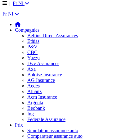
|
Fr
Nl
Fr
Nl
Compagnies
Belfius Direct Assurances
Ethias
P&V
CBC
Yuzzu
Dvv Assurances
Axa
Baloise Insurance
AG Insurance
Aedes
Allianz
Acm Insurance
Argenta
Beobank
Ing
Federale Assurance
Prix
Simulation assurance auto
Comparateur assurance auto