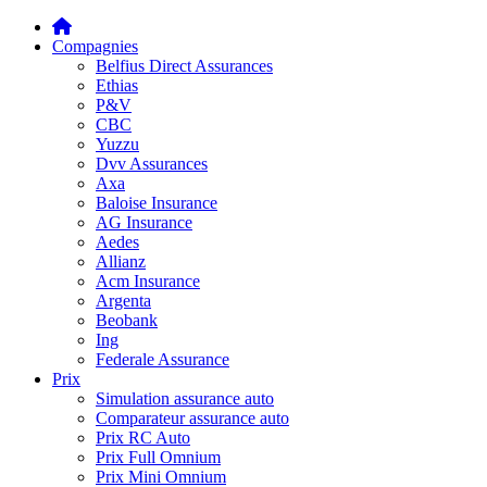
Compagnies
Belfius Direct Assurances
Ethias
P&V
CBC
Yuzzu
Dvv Assurances
Axa
Baloise Insurance
AG Insurance
Aedes
Allianz
Acm Insurance
Argenta
Beobank
Ing
Federale Assurance
Prix
Simulation assurance auto
Comparateur assurance auto
Prix RC Auto
Prix Full Omnium
Prix Mini Omnium