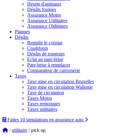
Heurts d'animaux
Dégâts fouines
Assurance Motos
Assurance Utilitaires
Assurance Oldtimers
Plaques
Dégâts
Remplir le constat
Crashform
Dégâts de rongeurs
Eclat au pare-brise
Pare-brise à remplacer
Comparateur de carrosserie
Taxes
Taxe mise en circulation Bruxelles
Taxe mise en circulation Wallonie
Taxe de circulation
Taxes Motos
Taxes remorques
Taxes utilitaires
Faites 10 simulations
en assurance auto
/
utilitaire
/ pick up