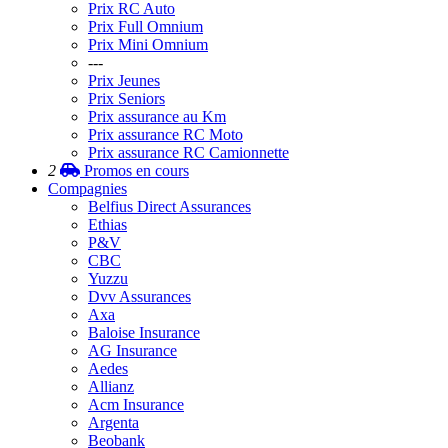
Prix RC Auto
Prix Full Omnium
Prix Mini Omnium
---
Prix Jeunes
Prix Seniors
Prix assurance au Km
Prix assurance RC Moto
Prix assurance RC Camionnette
2
Promos
en cours
Compagnies
Belfius Direct Assurances
Ethias
P&V
CBC
Yuzzu
Dvv Assurances
Axa
Baloise Insurance
AG Insurance
Aedes
Allianz
Acm Insurance
Argenta
Beobank