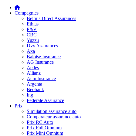
Compagnies
Belfius Direct Assurances
Ethias
P&V
CBC
Yuzzu
Dvv Assurances
Axa
Baloise Insurance
AG Insurance
Aedes
Allianz
Acm Insurance
Argenta
Beobank
Ing
Federale Assurance
Prix
Simulation assurance auto
Comparateur assurance auto
Prix RC Auto
Prix Full Omnium
Prix Mini Omnium