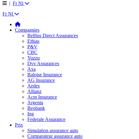
|
Fr
Nl
Fr
Nl
Compagnies
Belfius Direct Assurances
Ethias
P&V
CBC
Yuzzu
Dvv Assurances
Axa
Baloise Insurance
AG Insurance
Aedes
Allianz
Acm Insurance
Argenta
Beobank
Ing
Federale Assurance
Prix
Simulation assurance auto
Comparateur assurance auto