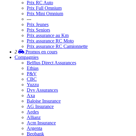
Prix RC Auto
Prix Full Omnium
Prix Mini Omnium
---
Prix Jeunes
Prix Seniors
Prix assurance au Km
Prix assurance RC Moto
Prix assurance RC Camionnette
2
Promos
en cours
Compagnies
Belfius Direct Assurances
Ethias
P&V
CBC
Yuzzu
Dvv Assurances
Axa
Baloise Insurance
AG Insurance
Aedes
Allianz
Acm Insurance
Argenta
Beobank