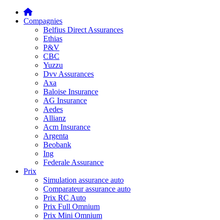
Compagnies
Belfius Direct Assurances
Ethias
P&V
CBC
Yuzzu
Dvv Assurances
Axa
Baloise Insurance
AG Insurance
Aedes
Allianz
Acm Insurance
Argenta
Beobank
Ing
Federale Assurance
Prix
Simulation assurance auto
Comparateur assurance auto
Prix RC Auto
Prix Full Omnium
Prix Mini Omnium