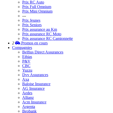
Prix RC Auto
Prix Full Omnium
Prix Mini Omnium
---
Prix Jeunes
Prix Seniors
Prix assurance au Km
Prix assurance RC Moto
Prix assurance RC Camionnette
2
Promos
en cours
Compagnies
Belfius Direct Assurances
Ethias
P&V
CBC
Yuzzu
Dvv Assurances
Axa
Baloise Insurance
AG Insurance
Aedes
Allianz
Acm Insurance
Argenta
Beobank