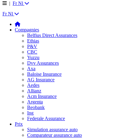
|
Fr
Nl
Fr
Nl
Compagnies
Belfius Direct Assurances
Ethias
P&V
CBC
Yuzzu
Dvv Assurances
Axa
Baloise Insurance
AG Insurance
Aedes
Allianz
Acm Insurance
Argenta
Beobank
Ing
Federale Assurance
Prix
Simulation assurance auto
Comparateur assurance auto