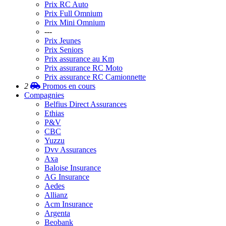
Prix RC Auto
Prix Full Omnium
Prix Mini Omnium
---
Prix Jeunes
Prix Seniors
Prix assurance au Km
Prix assurance RC Moto
Prix assurance RC Camionnette
2
Promos
en cours
Compagnies
Belfius Direct Assurances
Ethias
P&V
CBC
Yuzzu
Dvv Assurances
Axa
Baloise Insurance
AG Insurance
Aedes
Allianz
Acm Insurance
Argenta
Beobank