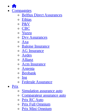
Compagnies
Belfius Direct Assurances
Ethias
P&V
CBC
Yuzzu
Dvv Assurances
Axa
Baloise Insurance
AG Insurance
Aedes
Allianz
Acm Insurance
Argenta
Beobank
Ing
Federale Assurance
Prix
Simulation assurance auto
Comparateur assurance auto
Prix RC Auto
Prix Full Omnium
Prix Mini Omnium