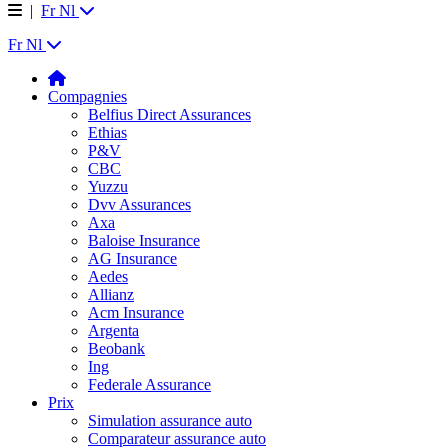
|
Fr
Nl
Fr
Nl
Compagnies
Belfius Direct Assurances
Ethias
P&V
CBC
Yuzzu
Dvv Assurances
Axa
Baloise Insurance
AG Insurance
Aedes
Allianz
Acm Insurance
Argenta
Beobank
Ing
Federale Assurance
Prix
Simulation assurance auto
Comparateur assurance auto