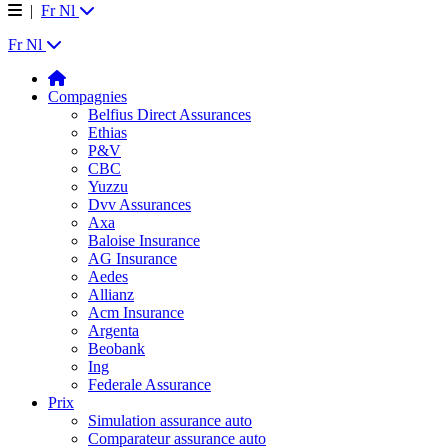
|
Fr
Nl
Fr
Nl
Compagnies
Belfius Direct Assurances
Ethias
P&V
CBC
Yuzzu
Dvv Assurances
Axa
Baloise Insurance
AG Insurance
Aedes
Allianz
Acm Insurance
Argenta
Beobank
Ing
Federale Assurance
Prix
Simulation assurance auto
Comparateur assurance auto