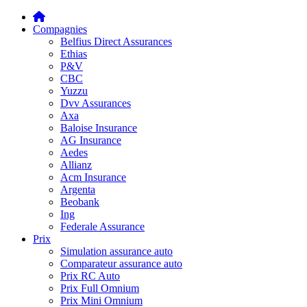
Compagnies
Belfius Direct Assurances
Ethias
P&V
CBC
Yuzzu
Dvv Assurances
Axa
Baloise Insurance
AG Insurance
Aedes
Allianz
Acm Insurance
Argenta
Beobank
Ing
Federale Assurance
Prix
Simulation assurance auto
Comparateur assurance auto
Prix RC Auto
Prix Full Omnium
Prix Mini Omnium