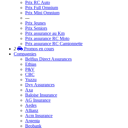
Prix RC Auto
Prix Full Omnium
Prix Mini Omnium
---
Prix Jeunes
Prix Seniors
Prix assurance au Km
Prix assurance RC Moto
Prix assurance RC Camionnette
2
Promos
en cours
Compagnies
Belfius Direct Assurances
Ethias
P&V
CBC
Yuzzu
Dvv Assurances
Axa
Baloise Insurance
AG Insurance
Aedes
Allianz
Acm Insurance
Argenta
Beobank