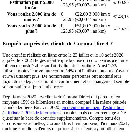
Estimation pour 5.000
€160,95
123,95
(€0,0074 au km)
km/an
Vous roulez 2.000 km de
€
€22,00 3.000 km x
€146,15
moins ?
123,95
(€0,0074 au km)
Vous roulez 2.000 km de
€
€51,80 7.000 km x
€175,75
plus ?
123,95
(€0,0074 au km)
Enquête auprès des clients de Corona Direct ?
Une enquête réalisée en ligne entre le 23 juillet et le 10 août 2020
auprès de 7.062 Belges montre que la crise du coronavirus a eu une
infuence considérable sur l'utilisation de la voiture. Ainsi 52%
utilisent moins leur voiture contre 34% qui l'utilisent autant qu'avant
et 5% l'utilisent plus. De nombreuses personnes ont modifié leur
façon de se déplacer durant le confinement et ce changement semble
se poursuivre aujourd'hui encore.
Depuis mars 2020, les clients de Corona Direct ont parcouru en
moyenne 15% de kilomètres en moins, comparé à la même période
l'année dernière. En avril 2020,
en plein confinement, l'estimation
était fixée à 30% de kilomètres
en moins mais ce pourcentage a été
ajusté sur la base de données supplémentaires. Compte tenu des
circonstances actuelles, Corona Direct remboursera, d'ici mars 2021,
quelque 2 millions d'euros en primes à ses clients ayant utilisé leur