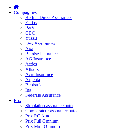
Compagnies
Belfius Direct Assurances
Ethias
P&V
CBC
Yuzzu
Dvv Assurances
Axa
Baloise Insurance
AG Insurance
Aedes
Allianz
Acm Insurance
Argenta
Beobank
Ing
Federale Assurance
Prix
Simulation assurance auto
Comparateur assurance auto
Prix RC Auto
Prix Full Omnium
Prix Mini Omnium