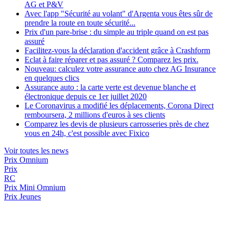
AG et P&V
Avec l'app "Sécurité au volant" d'Argenta vous êtes sûr de
prendre la route en toute sécurité...
Prix d'un pare-brise : du simple au triple quand on est pas
assuré
Facilitez-vous la déclaration d'accident grâce à Crashform
Eclat à faire réparer et pas assuré ? Comparez les prix.
Nouveau: calculez votre assurance auto chez AG Insurance
en quelques clics
Assurance auto : la carte verte est devenue blanche et
électronique depuis ce 1er juillet 2020
Le Coronavirus a modifié les déplacements, Corona Direct
remboursera, 2 millions d'euros à ses clients
Comparez les devis de plusieurs carrosseries près de chez
vous en 24h, c'est possible avec Fixico
Voir toutes les news
Prix Omnium
Prix
RC
Prix
Mini Omnium
Prix Jeunes