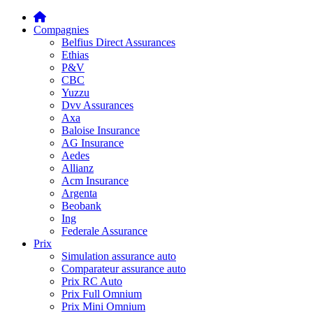
Compagnies
Belfius Direct Assurances
Ethias
P&V
CBC
Yuzzu
Dvv Assurances
Axa
Baloise Insurance
AG Insurance
Aedes
Allianz
Acm Insurance
Argenta
Beobank
Ing
Federale Assurance
Prix
Simulation assurance auto
Comparateur assurance auto
Prix RC Auto
Prix Full Omnium
Prix Mini Omnium