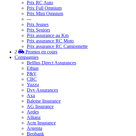
Prix RC Auto
Prix Full Omnium
Prix Mini Omnium
---
Prix Jeunes
Prix Seniors
Prix assurance au Km
Prix assurance RC Moto
Prix assurance RC Camionnette
2
Promos
en cours
Compagnies
Belfius Direct Assurances
Ethias
P&V
CBC
Yuzzu
Dvv Assurances
Axa
Baloise Insurance
AG Insurance
Aedes
Allianz
Acm Insurance
Argenta
Beobank