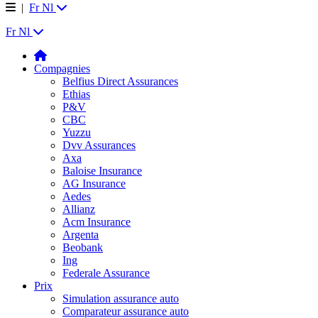
|
Fr
Nl
Fr
Nl
Compagnies
Belfius Direct Assurances
Ethias
P&V
CBC
Yuzzu
Dvv Assurances
Axa
Baloise Insurance
AG Insurance
Aedes
Allianz
Acm Insurance
Argenta
Beobank
Ing
Federale Assurance
Prix
Simulation assurance auto
Comparateur assurance auto