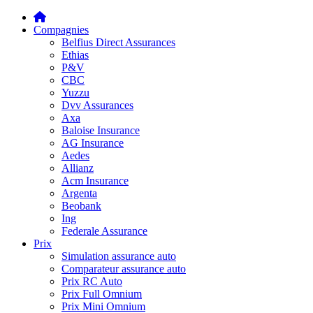
Compagnies
Belfius Direct Assurances
Ethias
P&V
CBC
Yuzzu
Dvv Assurances
Axa
Baloise Insurance
AG Insurance
Aedes
Allianz
Acm Insurance
Argenta
Beobank
Ing
Federale Assurance
Prix
Simulation assurance auto
Comparateur assurance auto
Prix RC Auto
Prix Full Omnium
Prix Mini Omnium