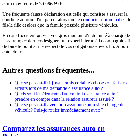
et un maximum de 30.986,69 €.
Une fréquente fausse déclaration est celle qui consiste à assurer la
conduite au nom d'un parent alors que
le conducteur principal
est le
fils/la fille et alors que la famille possède plusieurs véhicules.
En cas d'accident grave avec gros montant d'indemnité à charge de
l'assureur, ce dernier désignera un expert interne à la compagnie afin
de faire le point sur le respect de vos obligations envers lui. A bon
entendeur...
Autres questions fréquentes...
Que se passe-t-il si j'avais omis certaines choses ou fait des
erreurs lors de ma demande d'assurance auto ?
Quels sont les éléments d'un contrat d'assurance auto à
prendre en compte dans la relation assureur-assuré ?
Que se passe-t-il avec mon assurance auto si je change de
véhicule? Puis-je rouler immédiatement avec ?
Comparez les assurances auto en