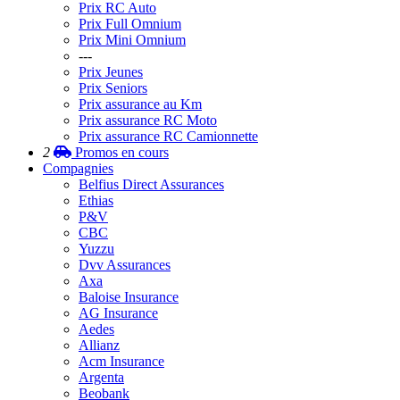
Prix RC Auto
Prix Full Omnium
Prix Mini Omnium
---
Prix Jeunes
Prix Seniors
Prix assurance au Km
Prix assurance RC Moto
Prix assurance RC Camionnette
2
Promos
en cours
Compagnies
Belfius Direct Assurances
Ethias
P&V
CBC
Yuzzu
Dvv Assurances
Axa
Baloise Insurance
AG Insurance
Aedes
Allianz
Acm Insurance
Argenta
Beobank