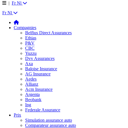
|
Fr
Nl
Fr
Nl
Compagnies
Belfius Direct Assurances
Ethias
P&V
CBC
Yuzzu
Dvv Assurances
Axa
Baloise Insurance
AG Insurance
Aedes
Allianz
Acm Insurance
Argenta
Beobank
Ing
Federale Assurance
Prix
Simulation assurance auto
Comparateur assurance auto